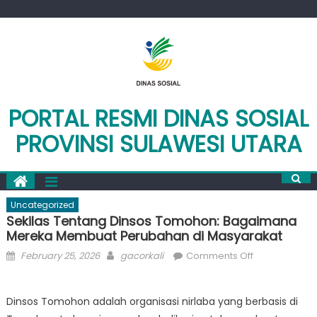
Skip
to
content
PORTAL RESMI DINAS SOSIAL
PROVINSI SULAWESI UTARA
Uncategorized
Sekilas Tentang Dinsos Tomohon: Bagaimana
Mereka Membuat Perubahan di Masyarakat
Posted
Author
on
February 25, 2026
gacorkali
Comments Off
on
Sekilas
Tentang
Dinsos Tomohon adalah organisasi nirlaba yang berbasis di
Dinsos