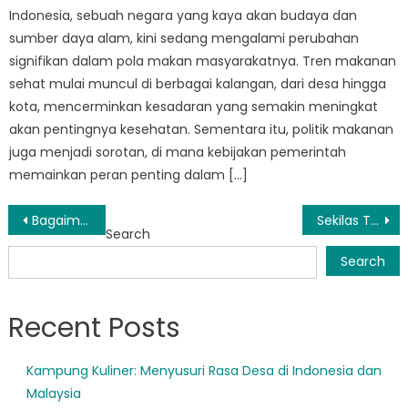
Indonesia, sebuah negara yang kaya akan budaya dan
sumber daya alam, kini sedang mengalami perubahan
signifikan dalam pola makan masyarakatnya. Tren makanan
sehat mulai muncul di berbagai kalangan, dari desa hingga
kota, mencerminkan kesadaran yang semakin meningkat
akan pentingnya kesehatan. Sementara itu, politik makanan
juga menjadi sorotan, di mana kebijakan pemerintah
memainkan peran penting dalam […]
Post
Bagaimana Dinsos Bitung Membuat Perubahan dalam Kehidupan Anak dan Keluarga
Sekilas Tentang Dinsos Kotamobagu: Pusat Program Kesejahteraan Sosial
Search
navigation
Search
Recent Posts
Kampung Kuliner: Menyusuri Rasa Desa di Indonesia dan
Malaysia