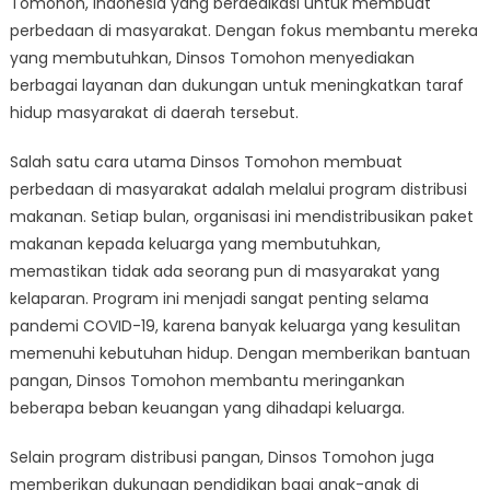
Tomohon, Indonesia yang berdedikasi untuk membuat
Tomohon:
Bagaimana
perbedaan di masyarakat. Dengan fokus membantu mereka
Mereka
yang membutuhkan, Dinsos Tomohon menyediakan
Membuat
berbagai layanan dan dukungan untuk meningkatkan taraf
Perubahan
hidup masyarakat di daerah tersebut.
di
Masyarakat
Salah satu cara utama Dinsos Tomohon membuat
perbedaan di masyarakat adalah melalui program distribusi
makanan. Setiap bulan, organisasi ini mendistribusikan paket
makanan kepada keluarga yang membutuhkan,
memastikan tidak ada seorang pun di masyarakat yang
kelaparan. Program ini menjadi sangat penting selama
pandemi COVID-19, karena banyak keluarga yang kesulitan
memenuhi kebutuhan hidup. Dengan memberikan bantuan
pangan, Dinsos Tomohon membantu meringankan
beberapa beban keuangan yang dihadapi keluarga.
Selain program distribusi pangan, Dinsos Tomohon juga
memberikan dukungan pendidikan bagi anak-anak di