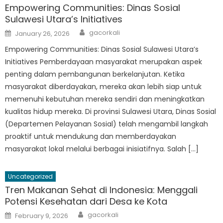
Empowering Communities: Dinas Sosial
Sulawesi Utara’s Initiatives
Author
Posted
gacorkali
January 26, 2026
on
Empowering Communities: Dinas Sosial Sulawesi Utara’s
Initiatives Pemberdayaan masyarakat merupakan aspek
penting dalam pembangunan berkelanjutan. Ketika
masyarakat diberdayakan, mereka akan lebih siap untuk
memenuhi kebutuhan mereka sendiri dan meningkatkan
kualitas hidup mereka. Di provinsi Sulawesi Utara, Dinas Sosial
(Departemen Pelayanan Sosial) telah mengambil langkah
proaktif untuk mendukung dan memberdayakan
masyarakat lokal melalui berbagai inisiatifnya. Salah […]
Uncategorized
Tren Makanan Sehat di Indonesia: Menggali
Potensi Kesehatan dari Desa ke Kota
Author
Posted
gacorkali
February 9, 2026
on