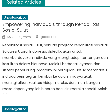
Related Articles
Uncategorized
Empowering Individuals through Rehabilitasi
Sosial Sulut
Author
Posted
gacorkali
March 15, 2026
on
Rehabilitasi Sosial Sulut, sebuah program rehabilitasi sosial di
Sulawesi Utara, Indonesia, didedikasikan untuk
memberdayakan individu yang menghadapi tantangan dan
kesulitan dalam hidupnya. Melalui berbagai layanan dan
sistem pendukung, program ini bertujuan untuk membantu
individu berintegrasi kembali ke dalam masyarakat,
meningkatkan kualitas hidup mereka, dan membangun
masa depan yang lebih cerah bagi diri mereka sendiri. Salah
[…]
Uncategorized