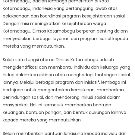
Kotamobagu, adalah lembaga pemerintah di kota
Kotamobagu:
Pusat
Kotamobagu, Indonesia yang bertanggung jawab atas
Program
pelaksanaan dan koordinasi program kesejahteraan sosial.
Kesejahteraa
Dengan misi meningkatkan kesejahteraan warga
Sosial
Kotamobagu, Dinsos Kotamobagu berperan penting dalam
menyediakan berbagai layanan dan program sosial kepada
mereka yang membutuhkan.
Salah satu fungsi utama Dinsos Kotamobagu adalah
mengidentifikasi dan membantu individu dan keluarga yang
hidup dalam kemiskinan atau menghadapi tantangan sosial
lainnya. Melalui berbagai program dan inisiatif, lembaga ini
bertujuan untuk mengentaskan kemiskinan, memberikan
perlindungan sosial, dan mendorong inklusi sosial dalam
masyarakat. Hal ini termasuk memberikan bantuan
keuangan, bantuan pangan, dan bentuk dukungan lainnya
kepada mereka yang membutuhkan.
Selain memberikan bantuan langsung kepada individu dan