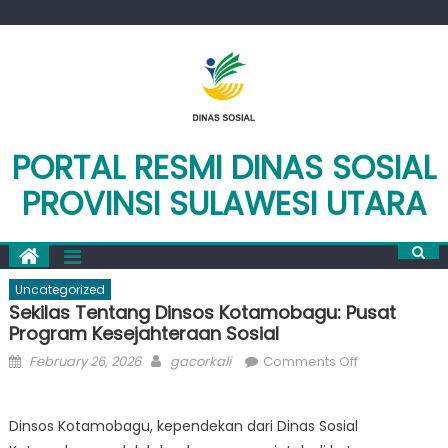
Skip
to
content
PORTAL RESMI DINAS SOSIAL
PROVINSI SULAWESI UTARA
Uncategorized
Sekilas Tentang Dinsos Kotamobagu: Pusat
Program Kesejahteraan Sosial
Posted
Author
on
February 26, 2026
gacorkali
Comments Off
on
Sekilas
Tentang
Dinsos Kotamobagu, kependekan dari Dinas Sosial
Dinsos