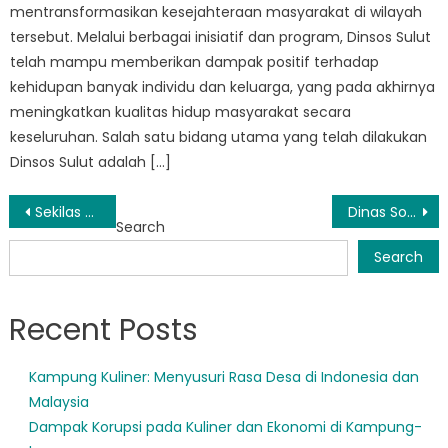
mentransformasikan kesejahteraan masyarakat di wilayah
tersebut. Melalui berbagai inisiatif dan program, Dinsos Sulut
telah mampu memberikan dampak positif terhadap
kehidupan banyak individu dan keluarga, yang pada akhirnya
meningkatkan kualitas hidup masyarakat secara
keseluruhan. Salah satu bidang utama yang telah dilakukan
Dinsos Sulut adalah […]
Post
Sekilas Tentang Dinsos Tomohon: Bagaimana Mereka Membuat Perubahan di Masyarakat
Dinas Sosial Minahasa Mendorong Inklusi dan Dukungan terhadap Masyarakat Rentan
Search
navigation
Search
Recent Posts
Kampung Kuliner: Menyusuri Rasa Desa di Indonesia dan
Malaysia
Dampak Korupsi pada Kuliner dan Ekonomi di Kampung-