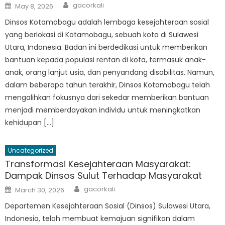
Author
Posted
gacorkali
May 8, 2026
on
Dinsos Kotamobagu adalah lembaga kesejahteraan sosial
yang berlokasi di Kotamobagu, sebuah kota di Sulawesi
Utara, Indonesia. Badan ini berdedikasi untuk memberikan
bantuan kepada populasi rentan di kota, termasuk anak-
anak, orang lanjut usia, dan penyandang disabilitas. Namun,
dalam beberapa tahun terakhir, Dinsos Kotamobagu telah
mengalihkan fokusnya dari sekedar memberikan bantuan
menjadi memberdayakan individu untuk meningkatkan
kehidupan […]
Uncategorized
Transformasi Kesejahteraan Masyarakat:
Dampak Dinsos Sulut Terhadap Masyarakat
Author
Posted
gacorkali
March 30, 2026
on
Departemen Kesejahteraan Sosial (Dinsos) Sulawesi Utara,
Indonesia, telah membuat kemajuan signifikan dalam