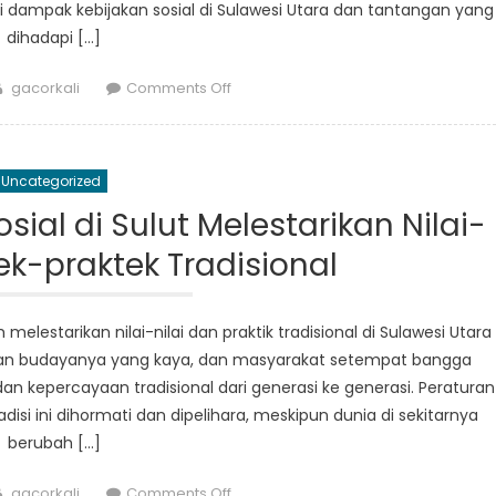
mpak kebijakan sosial di Sulawesi Utara dan tantangan yang
dihadapi […]
Author
on
gacorkali
Comments Off
Suara
Masyarakat:
Dampak
Uncategorized
Kebijakan
Sosial
al di Sulut Melestarikan Nilai-
di
tek-praktek Tradisional
Sulawesi
Utara
lestarikan nilai-nilai dan praktik tradisional di Sulawesi Utara
risan budayanya yang kaya, dan masyarakat setempat bangga
an kepercayaan tradisional dari generasi ke generasi. Peraturan
si ini dihormati dan dipelihara, meskipun dunia di sekitarnya
berubah […]
Author
on
gacorkali
Comments Off