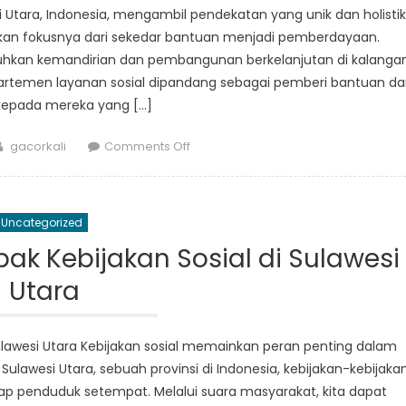
 Utara, Indonesia, mengambil pendekatan yang unik dan holistik
kan fokusnya dari sekedar bantuan menjadi pemberdayaan.
buhkan kemandirian dan pembangunan berkelanjutan di kalanga
epartemen layanan sosial dipandang sebagai pemberi bantuan d
kepada mereka yang […]
Author
on
gacorkali
Comments Off
Dari
Pendampingan
Menjadi
Uncategorized
Pemberdayaan:
Pendekatan
k Kebijakan Sosial di Sulawesi
Holistik
Utara
Dinsos
Sulut
dalam
ulawesi Utara Kebijakan sosial memainkan peran penting dalam
Pelayanan
lawesi Utara, sebuah provinsi di Indonesia, kebijakan-kebijaka
Publik
p penduduk setempat. Melalui suara masyarakat, kita dapat