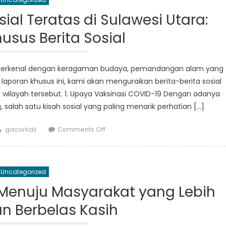
Sulut
Membuat
ial Teratas di Sulawesi Utara:
Perubahan
usus Berita Sosial
dalam
Kehidupan
Masyarakat
ang terkenal dengan keragaman budaya, pemandangan alam yang
Rentan
oran khusus ini, kami akan menguraikan berita-berita sosial
i wilayah tersebut. 1. Upaya Vaksinasi COVID-19 Dengan adanya
alah satu kisah sosial yang paling menarik perhatian […]
Author
on
gacorkali
Comments Off
Menguraikan
Berita
Sosial
Uncategorized
Teratas
di
 Menuju Masyarakat yang Lebih
Sulawesi
dan Berbelas Kasih
Utara:
Laporan