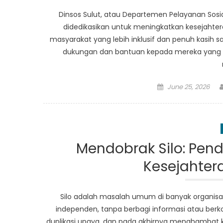
Dinsos Sulut, atau Departemen Pelayanan Sosial
didedikasikan untuk meningkatkan kesejaht
masyarakat yang lebih inklusif dan penuh kasih s
dukungan dan bantuan kepada mereka yang m
Posted
June 25, 2026
on
Mendobrak Silo: Pen
Kesejahter
Silo adalah masalah umum di banyak organisa
independen, tanpa berbagi informasi atau berkol
duplikasi upaya, dan pada akhirnya menghambat