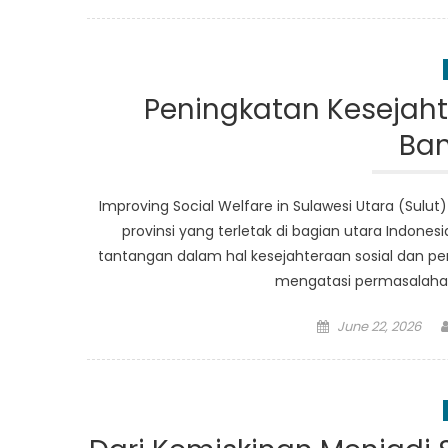
on
Peningkatan Kesejaht
Ban
Improving Social Welfare in Sulawesi Utara (Sulut)
provinsi yang terletak di bagian utara Indonesi
tantangan dalam hal kesejahteraan sosial dan p
mengatasi permasalahan 
Posted
June 22, 2026
on