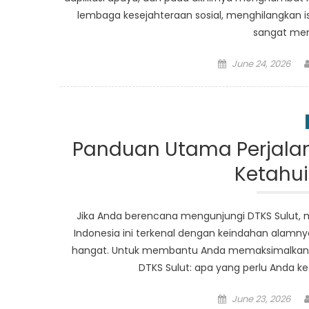
lembaga kesejahteraan sosial, menghilangkan i
sangat men
Posted
June 24, 2026
on
Panduan Utama Perjalan
Ketahui
Jika Anda berencana mengunjungi DTKS Sulut, m
Indonesia ini terkenal dengan keindahan ala
hangat. Untuk membantu Anda memaksimalkan pe
DTKS Sulut: apa yang perlu Anda ke
Posted
June 23, 2026