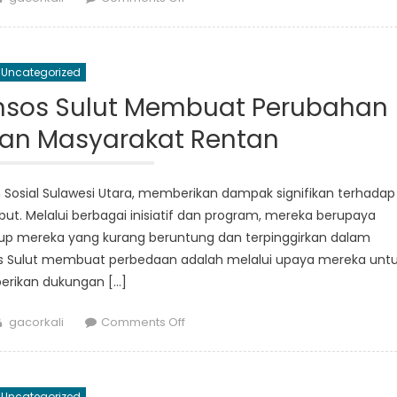
Bagaimana
Peraturan
Sosial
Uncategorized
di
Sulut
insos Sulut Membuat Perubahan
Melestarikan
an Masyarakat Rentan
Nilai-
Nilai
dan
en Sosial Sulawesi Utara, memberikan dampak signifikan terhadap
Praktek-
ut. Melalui berbagai inisiatif dan program, mereka berupaya
praktek
dup mereka yang kurang beruntung dan terpinggirkan dalam
Tradisional
sos Sulut membuat perbedaan adalah melalui upaya mereka unt
rikan dukungan […]
Author
on
gacorkali
Comments Off
Bagaimana
Publikasi
Dinsos
Uncategorized