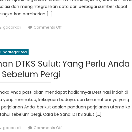
solasi dan mengintegrasikan data dari berbagai sumber dapat
ingkatkan pemberian […]
Author
on
gacorkali
Comments Off
Mendobrak
Silo:
Pendekatan
Uncategorized
Sulut
terhadap
an DTKS Sulut: Yang Perlu Anda
Data
 Sebelum Pergi
Kesejahteraan
Sosial
Terpadu
aka Anda pasti akan mendapat hadiahnya! Destinasi indah di
mnya yang memukau, kekayaan budaya, dan keramahannya yang
rjalanan Anda, berikut adalah panduan perjalanan utama ke
tahui sebelum pergi. Cara ke Sana: DTKS Sulut […]
Author
on
gacorkali
Comments Off