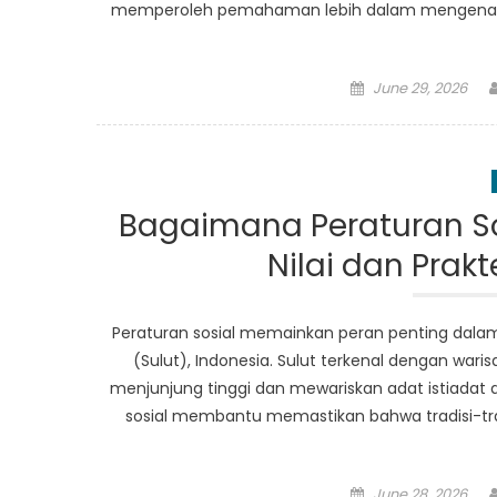
memperoleh pemahaman lebih dalam mengenai da
Posted
June 29, 2026
on
Bagaimana Peraturan Sosi
Nilai dan Prak
Peraturan sosial memainkan peran penting dalam me
(Sulut), Indonesia. Sulut terkenal dengan wa
menjunjung tinggi dan mewariskan adat istiadat d
sosial membantu memastikan bahwa tradisi-tradi
Posted
June 28, 2026