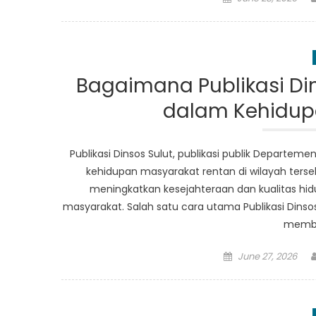
on
Bagaimana Publikasi D
dalam Kehidup
Publikasi Dinsos Sulut, publikasi publik Departem
kehidupan masyarakat rentan di wilayah terseb
meningkatkan kesejahteraan dan kualitas hi
masyarakat. Salah satu cara utama Publikasi Din
membe
Posted
June 27, 2026
on