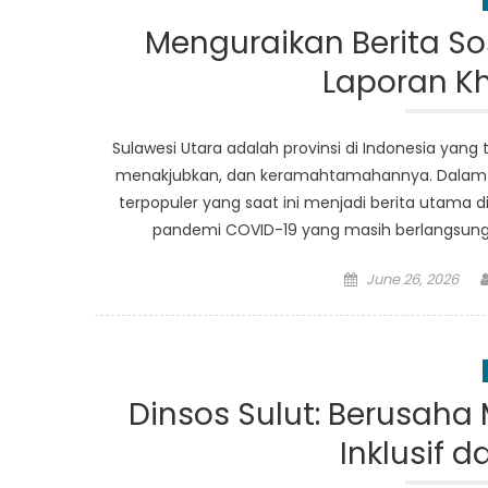
Menguraikan Berita Sos
Laporan Kh
Sulawesi Utara adalah provinsi di Indonesia y
menakjubkan, dan keramahtamahannya. Dalam lap
terpopuler yang saat ini menjadi berita utama d
pandemi COVID-19 yang masih berlangsung, s
Posted
June 26, 2026
on
Dinsos Sulut: Berusaha
Inklusif 