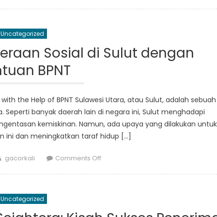
Panduan
Utama
Perjalanan
Uncategorized
DTKS
Sulut:
eraan Sosial di Sulut dengan
Yang
tuan BPNT
Perlu
Anda
Ketahui
 with the Help of BPNT Sulawesi Utara, atau Sulut, adalah sebuah
Sebelum
a. Seperti banyak daerah lain di negara ini, Sulut menghadapi
Pergi
engentasan kemiskinan. Namun, ada upaya yang dilakukan untuk
ini dan meningkatkan taraf hidup […]
Author
on
gacorkali
Comments Off
Peningkatan
Kesejahteraan
Sosial
Uncategorized
di
Sulut