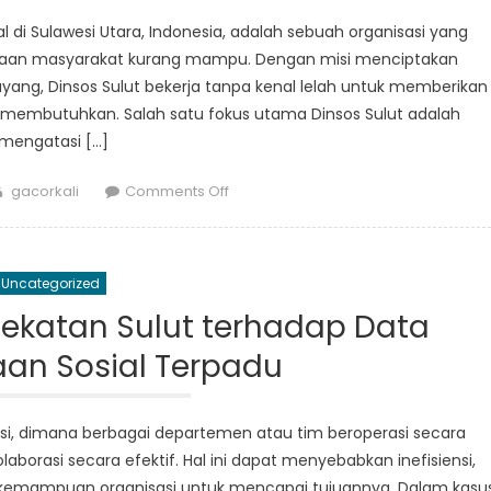
Khusus
 di Sulawesi Utara, Indonesia, adalah sebuah organisasi yang
Berita
eraan masyarakat kurang mampu. Dengan misi menciptakan
Sosial
ayang, Dinsos Sulut bekerja tanpa kenal lelah untuk memberikan
embutuhkan. Salah satu fokus utama Dinsos Sulut adalah
mengatasi […]
Author
on
gacorkali
Comments Off
Dinsos
Sulut:
Berusaha
Uncategorized
Menuju
Masyarakat
dekatan Sulut terhadap Data
yang
aan Sosial Terpadu
Lebih
Inklusif
dan
si, dimana berbagai departemen atau tim beroperasi secara
Berbelas
aborasi secara efektif. Hal ini dapat menyebabkan inefisiensi,
Kasih
 kemampuan organisasi untuk mencapai tujuannya. Dalam kasu