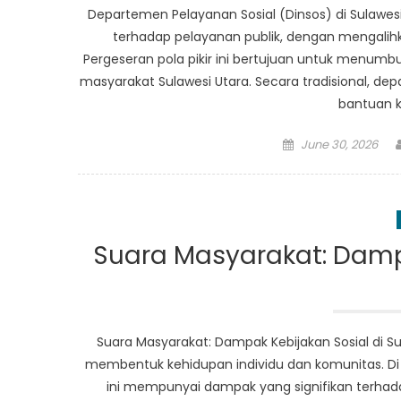
Departemen Pelayanan Sosial (Dinsos) di Sulawesi
terhadap pelayanan publik, dengan mengalih
Pergeseran pola pikir ini bertujuan untuk menum
masyarakat Sulawesi Utara. Secara tradisional, d
bantuan 
Posted
June 30, 2026
on
Suara Masyarakat: Dampa
Suara Masyarakat: Dampak Kebijakan Sosial di S
membentuk kehidupan individu dan komunitas. Di Su
ini mempunyai dampak yang signifikan terhada