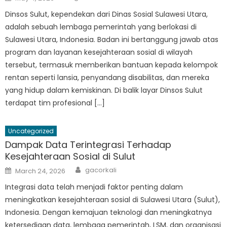
on
Dinsos Sulut, kependekan dari Dinas Sosial Sulawesi Utara,
adalah sebuah lembaga pemerintah yang berlokasi di
Sulawesi Utara, Indonesia. Badan ini bertanggung jawab atas
program dan layanan kesejahteraan sosial di wilayah
tersebut, termasuk memberikan bantuan kepada kelompok
rentan seperti lansia, penyandang disabilitas, dan mereka
yang hidup dalam kemiskinan. Di balik layar Dinsos Sulut
terdapat tim profesional […]
Uncategorized
Dampak Data Terintegrasi Terhadap
Kesejahteraan Sosial di Sulut
Author
Posted
gacorkali
March 24, 2026
on
Integrasi data telah menjadi faktor penting dalam
meningkatkan kesejahteraan sosial di Sulawesi Utara (Sulut),
Indonesia. Dengan kemajuan teknologi dan meningkatnya
ketersediaan data, lembaga pemerintah, LSM, dan organisasi