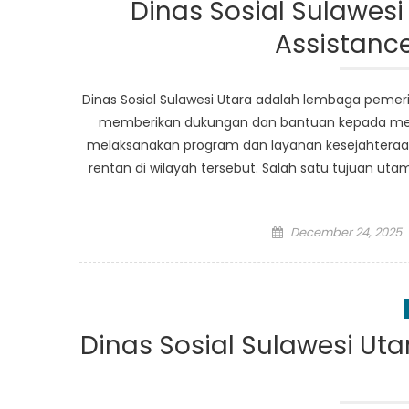
Dinas Sosial Sulawesi
Assistance
Dinas Sosial Sulawesi Utara adalah lembaga pemerin
memberikan dukungan dan bantuan kepada mer
melaksanakan program dan layanan kesejahtera
rentan di wilayah tersebut. Salah satu tujuan ut
Posted
December 24, 2025
on
Dinas Sosial Sulawesi Uta