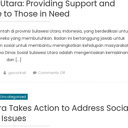
Program
 Utara: Providing Support and
Baru
 to Those in Need
untuk
Mendukung
Masyarakat
tah di provinsi Sulawesi Utara, Indonesia, yang berdedikasi untu
Rentan
eka yang membutuhkan. Badan ini bertanggung jawab untuk
an sosial untuk membantu meningkatkan kehidupan masyaraka
ama Dinas Sosial Sulawesi Utara adalah mengentaskan kemiskinan
dan […]
Author
on
gacorkali
Comments Off
Dinas
Sosial
Sulawesi
Uncategorized
Utara:
Providing
ra Takes Action to Address Socia
Support
Issues
and
Assistance