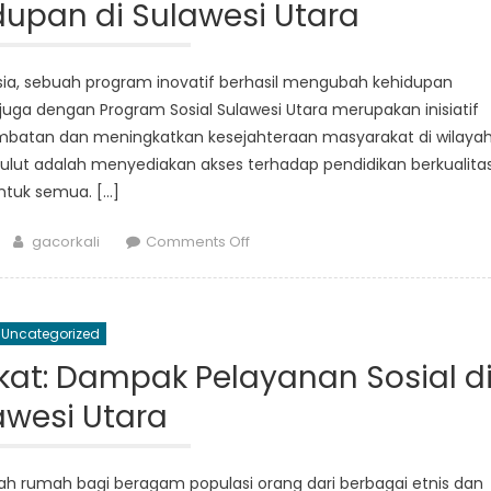
upan di Sulawesi Utara
Melihat
Lebih
Dekat
nesia, sebuah program inovatif berhasil mengubah kehidupan
Dampak
juga dengan Program Sosial Sulawesi Utara merupakan inisiatif
Program
batan dan meningkatkan kesejahteraan masyarakat di wilaya
Sulut adalah menyediakan akses terhadap pendidikan berkualita
ntuk semua. […]
Author
on
gacorkali
Comments Off
Mendobrak
Hambatan:
Bagaimana
Uncategorized
Program
Sosial
t: Dampak Pelayanan Sosial d
Sulut
awesi Utara
Mengubah
Kehidupan
di
alah rumah bagi beragam populasi orang dari berbagai etnis dan