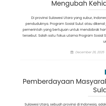
Mengubah Kehid
Di provinsi Sulawesi Utara yang subur, Indo
penduduknya. Program Sosial Sulut atau dikenal 
pemerintah yang bertujuan untuk mendobrak ham
tersebut. Salah satu fokus utama Program Sosial 
u
Posted
December 26, 2025
on
Pemberdayaan Masyaraka
Sul
Sulawesi Utara, sebuah provinsi di Indonesia, ad