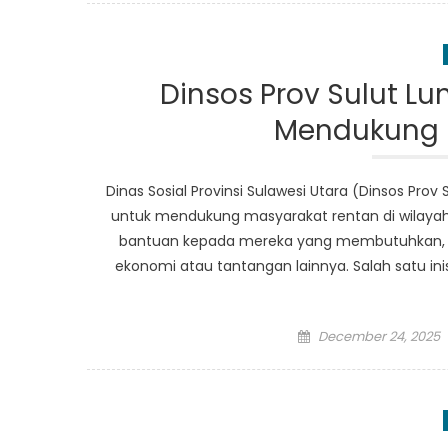
Dinsos Prov Sulut L
Mendukung 
Dinas Sosial Provinsi Sulawesi Utara (Dinsos Pro
untuk mendukung masyarakat rentan di wilayah
bantuan kepada mereka yang membutuhkan, kh
ekonomi atau tantangan lainnya. Salah satu ini
Posted
December 24, 2025
on