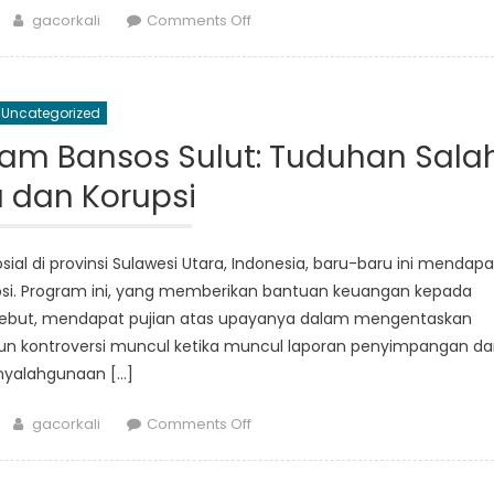
Author
on
gacorkali
Comments Off
Mengungkap
Kebenaran
Dibalik
Uncategorized
Informasi
Bansos
ram Bansos Sulut: Tuduhan Sala
Sulut:
a dan Korupsi
Yang
Perlu
Diketahui
al di provinsi Sulawesi Utara, Indonesia, baru-baru ini mendapa
si. Program ini, yang memberikan bantuan keuangan kepada
ersebut, mendapat pujian atas upayanya dalam mengentaskan
un kontroversi muncul ketika muncul laporan penyimpangan da
nyalahgunaan […]
Author
on
gacorkali
Comments Off
Kontroversi
Seputar