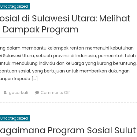
Program
Uncategorized
Bansos
Sulut:
ial di Sulawesi Utara: Melihat
Tuduhan
at Dampak Program
Salah
Kelola
dan
ting dalam membantu kelompok rentan memenuhi kebutuhan
Korupsi
 Sulawesi Utara, sebuah provinsi di Indonesia, pemerintah telah
ntuk mendukung individu dan keluarga yang kurang beruntung.
bantuan sosial, yang bertujuan untuk memberikan dukungan
angan kepada […]
Author
on
gacorkali
Comments Off
Peningkatan
Bantuan
Sosial
Uncategorized
di
Sulawesi
agaimana Program Sosial Sulut
Utara: