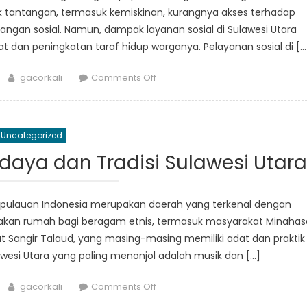
Sulawesi
k tantangan, termasuk kemiskinan, kurangnya akses terhadap
Utara
angan sosial. Namun, dampak layanan sosial di Sulawesi Utara
an peningkatan taraf hidup warganya. Pelayanan sosial di […
Author
on
gacorkali
Comments Off
Pemberdayaan
Masyarakat:
Dampak
Uncategorized
Pelayanan
Sosial
daya dan Tradisi Sulawesi Utara
di
Sulawesi
Utara
 kepulauan Indonesia merupakan daerah yang terkenal dengan
upakan rumah bagi beragam etnis, termasuk masyarakat Minahas
Sangir Talaud, yang masing-masing memiliki adat dan praktik
awesi Utara yang paling menonjol adalah musik dan […]
Author
on
gacorkali
Comments Off
Menjelajahi