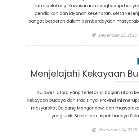
latar belakang. Kawasan ini menghadapi banya
pendidikan dan layanan kesehatan, serta kesenj
sangat berperan dalam pemberdayaan masyarakat d
Posted
December 25, 2025
on
Menjelajahi Kekayaan Bu
Sulawesi Utara yang terletak di bagian utara
kekayaan budaya dan tradisinya. Provinsi ini mer
masyarakat Bolaang Mongondow, dan masyarakat 
yang unik. Salah satu aspek budaya Sul
Posted
December 24, 2025
on