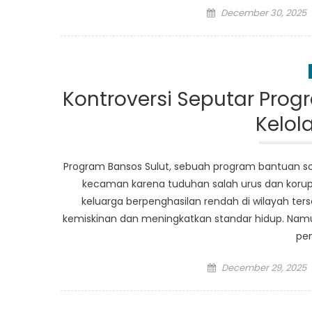
Posted
December 30, 2025
on
Kontroversi Seputar Prog
Kelol
Program Bansos Sulut, sebuah program bantuan sosi
kecaman karena tuduhan salah urus dan korup
keluarga berpenghasilan rendah di wilayah t
kemiskinan dan meningkatkan standar hidup. Nam
pe
Posted
December 29, 2025
on