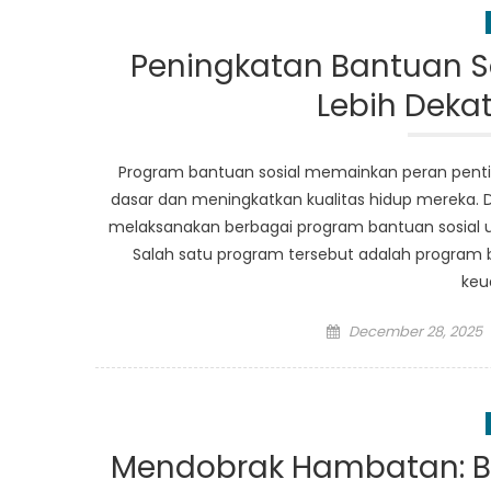
Peningkatan Bantuan Sos
Lebih Dek
Program bantuan sosial memainkan peran pen
dasar dan meningkatkan kualitas hidup mereka. Di
melaksanakan berbagai program bantuan sosial u
Salah satu program tersebut adalah program 
keu
Posted
December 28, 2025
on
Mendobrak Hambatan: B