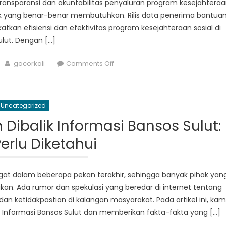
transparansi dan akuntabilitas penyaluran program kesejahtera
ak yang benar-benar membutuhkan. Rilis data penerima bantua
tkan efisiensi dan efektivitas program kesejahteraan sosial di
ulut. Dengan […]
Author
on
gacorkali
Comments Off
Pemerintah
Sulut
Rilis
Uncategorized
Data
Penerima
ibalik Informasi Bansos Sulut:
Bansos
erlu Diketahui
gat dalam beberapa pekan terakhir, sehingga banyak pihak yan
kan. Ada rumor dan spekulasi yang beredar di internet tentang
n ketidakpastian di kalangan masyarakat. Pada artikel ini, kam
 Informasi Bansos Sulut dan memberikan fakta-fakta yang […]