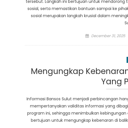
tersebut. Langkah ini bertujuan untuk mendorong 
sosial, serta memastikan bantuan sampai ke pih
sosial merupakan langkah krusial dalam meningka
S
Posted
December 31, 2025
on
Mengungkap Kebenaran D
Yang P
Informasi Bansos Sulut menjadi perbincangan han
mempertanyakan validitas informasi yang dibagi
program ini, sehingga menimbulkan kebingungan da
bertujuan untuk mengungkap kebenaran di balik