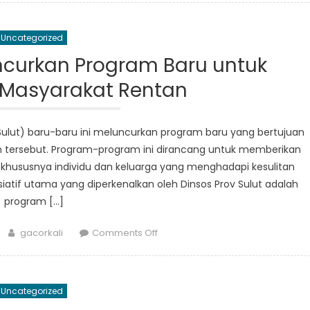
Kekayaan
Budaya
Uncategorized
dan
Tradisi
uncurkan Program Baru untuk
Sulawesi
Masyarakat Rentan
Utara
v Sulut) baru-baru ini meluncurkan program baru yang bertujuan
 tersebut. Program-program ini dirancang untuk memberikan
ususnya individu dan keluarga yang menghadapi kesulitan
siatif utama yang diperkenalkan oleh Dinsos Prov Sulut adalah
program […]
Author
on
gacorkali
Comments Off
Dinsos
Prov
Sulut
Uncategorized
Luncurkan