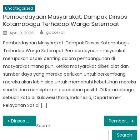
Uncategorized
Pemberdayaan Masyarakat: Dampak Dinsos
Kotamobagu Terhadap Warga Setempat
Author
Posted
gacorkali
April 3, 2026
on
Pemberdayaan Masyarakat: Dampak Dinsos Kotamobagu
Terhadap Warga Setempat Pemberdayaan masyarakat
merupakan aspek penting dalam pembangunan di
masyarakat mana pun. Ketika masyarakat diberi alat dan
sumber daya yang mereka perlukan untuk berkembang,
mereka akan lebih siap untuk memenuhi kebutuhan mereka
sendiri dan menciptakan perubahan positif. Di Kotamobagu,
sebuah kota di Sulawesi Utara, Indonesia, Departemen
Pelayanan Sosial […]
Post
Dinsos Prov Sulut Luncurkan Program Baru untuk Mendukung Masyarakat Rentan
Pemberdayaan Masyarakat: Dampak Pelayanan Sosial di Sulawesi Utara
Search
navigation
Search