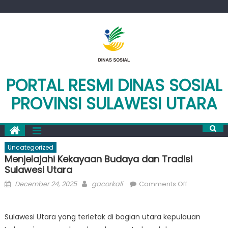
Skip
to
content
PORTAL RESMI DINAS SOSIAL
PROVINSI SULAWESI UTARA
Uncategorized
Menjelajahi Kekayaan Budaya dan Tradisi
Sulawesi Utara
Posted
Author
on
December 24, 2025
gacorkali
Comments Off
on
Menjelajahi
Kekayaan
Sulawesi Utara yang terletak di bagian utara kepulauan
Budaya