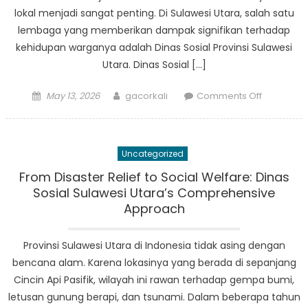
lokal menjadi sangat penting. Di Sulawesi Utara, salah satu
lembaga yang memberikan dampak signifikan terhadap
kehidupan warganya adalah Dinas Sosial Provinsi Sulawesi
Utara. Dinas Sosial […]
Posted
Author
on
May 13, 2026
gacorkali
Comments Off
on
Building
a
Better
Uncategorized
Future:
Dinas
From Disaster Relief to Social Welfare: Dinas
Sosial
Sosial Sulawesi Utara’s Comprehensive
Provinsi
Approach
Sulawesi
Utara’s
Provinsi Sulawesi Utara di Indonesia tidak asing dengan
Impact
bencana alam. Karena lokasinya yang berada di sepanjang
on
Cincin Api Pasifik, wilayah ini rawan terhadap gempa bumi,
Local
letusan gunung berapi, dan tsunami. Dalam beberapa tahun
Communit