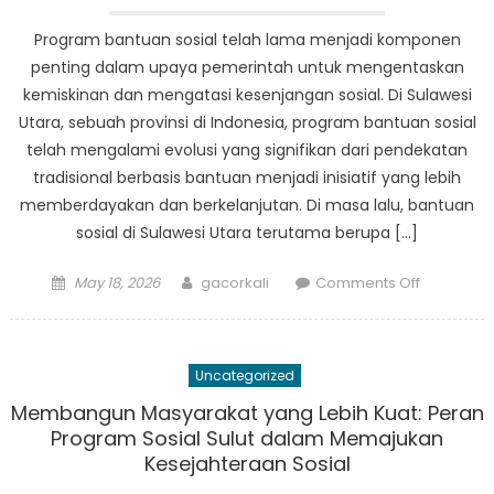
Reaksi
Atas
Program bantuan sosial telah lama menjadi komponen
Kesalaha
penting dalam upaya pemerintah untuk mengentaskan
Penangan
kemiskinan dan mengatasi kesenjangan sosial. Di Sulawesi
Dana
Utara, sebuah provinsi di Indonesia, program bantuan sosial
telah mengalami evolusi yang signifikan dari pendekatan
tradisional berbasis bantuan menjadi inisiatif yang lebih
memberdayakan dan berkelanjutan. Di masa lalu, bantuan
sosial di Sulawesi Utara terutama berupa […]
Posted
Author
on
May 18, 2026
gacorkali
Comments Off
on
Dari
Bantuan
Menjadi
Uncategorized
Pemberda
Evolusi
Membangun Masyarakat yang Lebih Kuat: Peran
Bantuan
Program Sosial Sulut dalam Memajukan
Sosial
Kesejahteraan Sosial
di