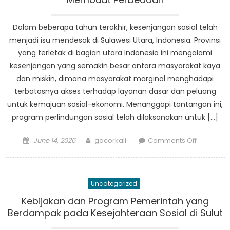
di
Sulawesi
Dalam beberapa tahun terakhir, kesenjangan sosial telah
Utara
menjadi isu mendesak di Sulawesi Utara, Indonesia. Provinsi
yang terletak di bagian utara Indonesia ini mengalami
kesenjangan yang semakin besar antara masyarakat kaya
dan miskin, dimana masyarakat marginal menghadapi
terbatasnya akses terhadap layanan dasar dan peluang
untuk kemajuan sosial-ekonomi. Menanggapi tantangan ini,
program perlindungan sosial telah dilaksanakan untuk […]
Posted
Author
on
June 14, 2026
gacorkali
Comments Off
on
Mengatas
Ketimpan
Sosial
Uncategorized
di
Sulawesi
Kebijakan dan Program Pemerintah yang
Utara:
Berdampak pada Kesejahteraan Sosial di Sulut
Bagaima