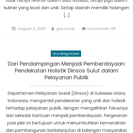
tidak hanya terlihat dalam adat istiadat, tetapi juga dalam
kuliner yang lezat dan unik. Setiap daerah memiliki hidangan
[…]
Posted
Author
on
August 3, 2026
gacorkali
Comments Off
on
Kampun
dan
Kuliner:
Uncategorized
Menggal
Warisan
Dari Pendampingan Menjadi Pemberdayaan:
Budaya
Pendekatan Holistik Dinsos Sulut dalam
Indonesi
Pelayanan Publik
dan
Malaysia
Departemen Pelayanan Sosial (Dinsos) di Sulawesi Utara,
Indonesia, mengambil pendekatan yang unik dan holistik
terhadap pelayanan publik, dengan mengalihkan fokusnya
dari sekedar bantuan menjadi pemberdayaan. Pergeseran
pola pikir ini bertujuan untuk menumbuhkan kemandirian
dan pembangunan berkelanjutan di kalangan masyarakat