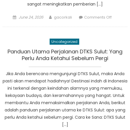
sangat meningkatkan pemberian […]
Posted
Author
on
June 24, 2026
gacorkali
Comments Off
on
Mendobr
Silo:
Pendekat
Uncategorized
Sulut
terhadap
Panduan Utama Perjalanan DTKS Sulut: Yang
Data
Perlu Anda Ketahui Sebelum Pergi
Kesejaht
Sosial
Jika Anda berencana mengunjungi DTKS Sulut, maka Anda
Terpadu
pasti akan mendapat hadiahnya! Destinasi indah di Indonesia
ini terkenal dengan keindahan alamnya yang memukau,
kekayaan budaya, dan keramahannya yang hangat. Untuk
membantu Anda memaksimalkan perjalanan Anda, berikut
adalah panduan perjalanan utama ke DTKS Sulut: apa yang
perlu Anda ketahui sebelum pergi. Cara ke Sana: DTKS Sulut
[…]