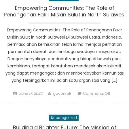
dalam
Empowering Communities: The Role of
Mendoro
Penanganan Fakir Miskin Sulut in North Sulawesi
Penanga
Disabilitas
Empowering Communities: The Role of Penanganan Fakir
di
Miskin Sulut in North Sulawesi Di Sulawesi Utara, Indonesia,
Sulut:
permasalahan kemiskinan telah lama menjadi perhatian
Kolaboras
pemerintah daerah dan lembaga swadaya masyarakat.
yang
Dengan banyaknya penduduk yang hidup di bawah garis
Membaw
kemiskinan, terdapat kebutuhan mendesak akan inisiatif
Dampak
Positif
yang dapat mengangkat dan memberdayakan komunitas
yang terpinggirkan ini. Salah satu organisasi yang […]
Posted
Author
on
June 17, 2026
gacorkali
Comments Off
on
Empoweri
Communit
The
Uncategorized
Role
of
Building a Brighter Future: The Mission of