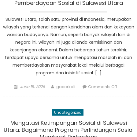
Mission
Pemberdayaan Sosial di Sulawesi Utara
of
Rehabilita
Sulawesi Utara, salah satu provinsi di Indonesia, merupakan
Sosial
wilayah yang terkenal dengan keindahan alam dan kekayaan
Sulut
warisan budayanya. Namun, seperti banyak wilayah lain di
negara ini, wilayah ini juga dilanda kemiskinan dan
kesenjangan ekonomi. Dalam beberapa tahun terakhir,
terdapat upaya bersama untuk mengatasi masalah ini dan
memberdayakan masyarakat lokal melalui berbagai
program dan inisiatif sosial. […]
Posted
Author
on
June 15, 2026
gacorkali
Comments Off
on
Dari
Kemiskin
Menuju
Uncategorized
Sejahtera
Perjalana
Mengatasi Ketimpangan Sosial di Sulawesi
Pemberd
Utara: Bagaimana Program Perlindungan Sosial
Sosial
Membuat Perbedaan