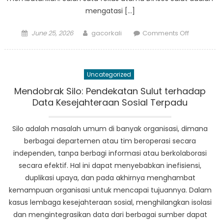
mengatasi […]
Posted
Author
on
June 25, 2026
gacorkali
Comments Off
on
Dinsos
Sulut:
Berusaha
Uncategorized
Menuju
Masyarak
Mendobrak Silo: Pendekatan Sulut terhadap
yang
Data Kesejahteraan Sosial Terpadu
Lebih
Inklusif
Silo adalah masalah umum di banyak organisasi, dimana
dan
berbagai departemen atau tim beroperasi secara
Berbelas
independen, tanpa berbagi informasi atau berkolaborasi
Kasih
secara efektif. Hal ini dapat menyebabkan inefisiensi,
duplikasi upaya, dan pada akhirnya menghambat
kemampuan organisasi untuk mencapai tujuannya. Dalam
kasus lembaga kesejahteraan sosial, menghilangkan isolasi
dan mengintegrasikan data dari berbagai sumber dapat