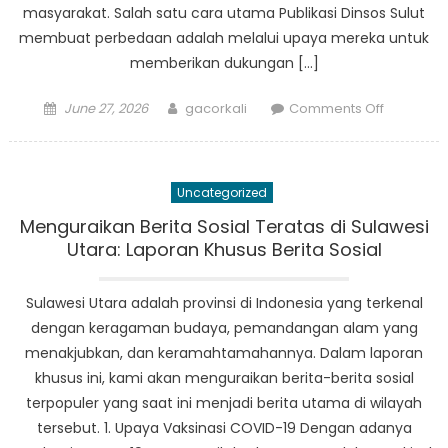
masyarakat. Salah satu cara utama Publikasi Dinsos Sulut
membuat perbedaan adalah melalui upaya mereka untuk
memberikan dukungan […]
Posted
Author
on
June 27, 2026
gacorkali
Comments Off
on
Bagaima
Publikasi
Dinsos
Uncategorized
Sulut
Membuat
Menguraikan Berita Sosial Teratas di Sulawesi
Perubaha
Utara: Laporan Khusus Berita Sosial
dalam
Kehidupa
Sulawesi Utara adalah provinsi di Indonesia yang terkenal
Masyarak
dengan keragaman budaya, pemandangan alam yang
Rentan
menakjubkan, dan keramahtamahannya. Dalam laporan
khusus ini, kami akan menguraikan berita-berita sosial
terpopuler yang saat ini menjadi berita utama di wilayah
tersebut. 1. Upaya Vaksinasi COVID-19 Dengan adanya