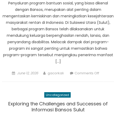
Penyaluran program bantuan sosial, yang biasa dikenal
Sosial
dengan Bansos, merupakan alat penting dalam
di
mengentaskan kemiskinan dan meningkatkan kesejahteraan
Sulut
masyarakat rentan di Indonesia. Di Sulawesi Utara (Sulut),
berbagai program Bansos telah dilaksanakan untuk
mendukung keluarga berpenghasilan rendah, lansia, dan
penyandang disabilitas. Melacak dampak dari program-
program ini sangat penting untuk memastikan bahwa
program-program tersebut menjangkau penerima manfaat
[…]
Posted
Author
on
June 12, 2026
gacorkali
Comments Off
on
Melacak
Dampak
Bansos
Uncategorized
di
Sulut:
Exploring the Challenges and Successes of
Melihat
Informasi Bansos Sulut
Lebih