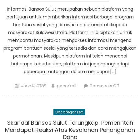
Dekat
Informasi Bansos Sulut merupakan sebuah platform yang
Datanya
bertujuan untuk memberikan informasi berbagai program
bantuan sosial yang ditawarkan pemerintah kepada
masyarakat Sulawesi Utara. Platform ini diciptakan untuk
membantu masyarakat mengakses informasi mengenai
program bantuan sosial yang tersedia dan cara mengajukan
permohonan. Meskipun platform ini telah mencapai
beberapa keberhasilan, platform ini juga menghadapi
beberapa tantangan dalam mencapai […]
Posted
Author
on
June 11, 2026
gacorkali
Comments Off
on
Exploring
the
Challenge
Uncategorized
and
Successe
Skandal Bansos Sulut Terungkap: Pemerintah
of
Mendapat Reaksi Atas Kesalahan Penanganan
Informasi
Dana