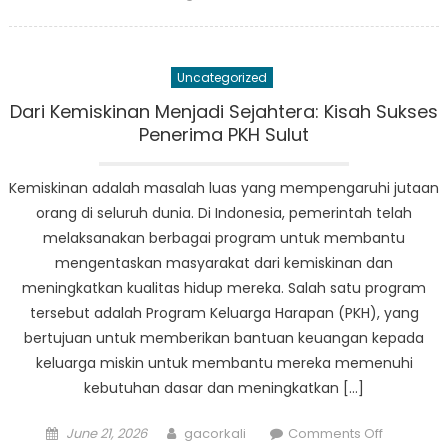
on
Peningka
Kesejaht
Sosial
Uncategorized
di
Sulut
Dari Kemiskinan Menjadi Sejahtera: Kisah Sukses
dengan
Penerima PKH Sulut
Bantuan
BPNT
Kemiskinan adalah masalah luas yang mempengaruhi jutaan
orang di seluruh dunia. Di Indonesia, pemerintah telah
melaksanakan berbagai program untuk membantu
mengentaskan masyarakat dari kemiskinan dan
meningkatkan kualitas hidup mereka. Salah satu program
tersebut adalah Program Keluarga Harapan (PKH), yang
bertujuan untuk memberikan bantuan keuangan kepada
keluarga miskin untuk membantu mereka memenuhi
kebutuhan dasar dan meningkatkan […]
Posted
Author
on
June 21, 2026
gacorkali
Comments Off