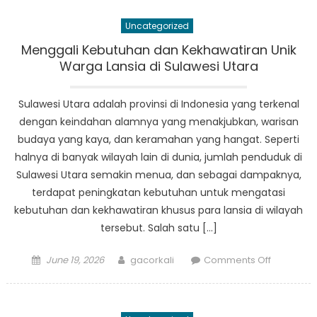
Penelanta
Uncategorized
Upaya
Menyantu
Menggali Kebutuhan dan Kekhawatiran Unik
Anak
Warga Lansia di Sulawesi Utara
Terlantar
di
Sulawesi Utara adalah provinsi di Indonesia yang terkenal
Sulawesi
dengan keindahan alamnya yang menakjubkan, warisan
Utara
budaya yang kaya, dan keramahan yang hangat. Seperti
halnya di banyak wilayah lain di dunia, jumlah penduduk di
Sulawesi Utara semakin menua, dan sebagai dampaknya,
terdapat peningkatan kebutuhan untuk mengatasi
kebutuhan dan kekhawatiran khusus para lansia di wilayah
tersebut. Salah satu […]
Posted
Author
on
June 19, 2026
gacorkali
Comments Off
on
Menggali
Kebutuha
dan