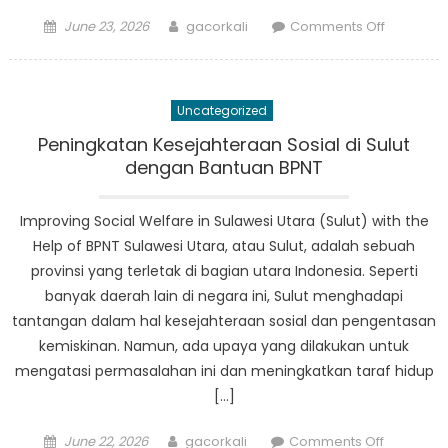
Posted
Author
on
June 23, 2026
gacorkali
Comments Off
on
Panduan
Utama
Perjalana
Uncategorized
DTKS
Sulut:
Peningkatan Kesejahteraan Sosial di Sulut
Yang
dengan Bantuan BPNT
Perlu
Anda
Improving Social Welfare in Sulawesi Utara (Sulut) with the
Ketahui
Help of BPNT Sulawesi Utara, atau Sulut, adalah sebuah
Sebelum
provinsi yang terletak di bagian utara Indonesia. Seperti
Pergi
banyak daerah lain di negara ini, Sulut menghadapi
tantangan dalam hal kesejahteraan sosial dan pengentasan
kemiskinan. Namun, ada upaya yang dilakukan untuk
mengatasi permasalahan ini dan meningkatkan taraf hidup
[…]
Posted
Author
on
June 22, 2026
gacorkali
Comments Off