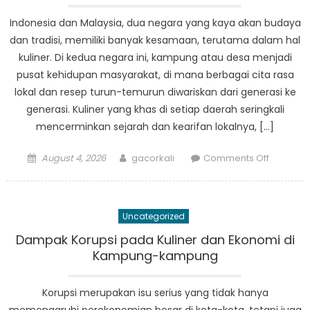
Indonesia dan Malaysia, dua negara yang kaya akan budaya
dan tradisi, memiliki banyak kesamaan, terutama dalam hal
kuliner. Di kedua negara ini, kampung atau desa menjadi
pusat kehidupan masyarakat, di mana berbagai cita rasa
lokal dan resep turun-temurun diwariskan dari generasi ke
generasi. Kuliner yang khas di setiap daerah seringkali
mencerminkan sejarah dan kearifan lokalnya, […]
Posted
Author
on
August 4, 2026
gacorkali
Comments Off
on
Kampun
Kuliner:
Menyusur
Uncategorized
Rasa
Desa
Dampak Korupsi pada Kuliner dan Ekonomi di
di
Kampung-kampung
Indonesi
dan
Korupsi merupakan isu serius yang tidak hanya
Malaysia