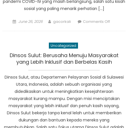
pandemi COVID-19 yang masih berlangsung, salah satu kisah
sosial yang paling menarik perhatian […]
Posted
Author
on
June 26, 2026
gacorkali
Comments Off
on
Mengurai
Berita
Sosial
Uncategorized
Teratas
di
Dinsos Sulut: Berusaha Menuju Masyarakat
Sulawesi
yang Lebih Inklusif dan Berbelas Kasih
Utara:
Laporan
Dinsos Sulut, atau Departemen Pelayanan Sosial di Sulawesi
Khusus
Utara, Indonesia, adalah sebuah organisasi yang
Berita
didedikasikan untuk meningkatkan kesejahteraan
Sosial
masyarakat kurang mampu. Dengan misi menciptakan
masyarakat yang lebih inklusif dan penuh kasih sayang,
Dinsos Sulut bekerja tanpa kenal lelah untuk memberikan
dukungan dan bantuan kepada mereka yang
membutuhkan. Salah satu fokus utama Dinsos Sulut adalah