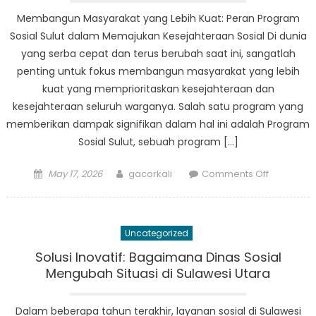
Sulawesi
Membangun Masyarakat yang Lebih Kuat: Peran Program
Utara
Sosial Sulut dalam Memajukan Kesejahteraan Sosial Di dunia
yang serba cepat dan terus berubah saat ini, sangatlah
penting untuk fokus membangun masyarakat yang lebih
kuat yang memprioritaskan kesejahteraan dan
kesejahteraan seluruh warganya. Salah satu program yang
memberikan dampak signifikan dalam hal ini adalah Program
Sosial Sulut, sebuah program […]
Posted
Author
on
May 17, 2026
gacorkali
Comments Off
on
Membang
Masyarak
yang
Uncategorized
Lebih
Kuat:
Solusi Inovatif: Bagaimana Dinas Sosial
Peran
Mengubah Situasi di Sulawesi Utara
Program
Sosial
Dalam beberapa tahun terakhir, layanan sosial di Sulawesi