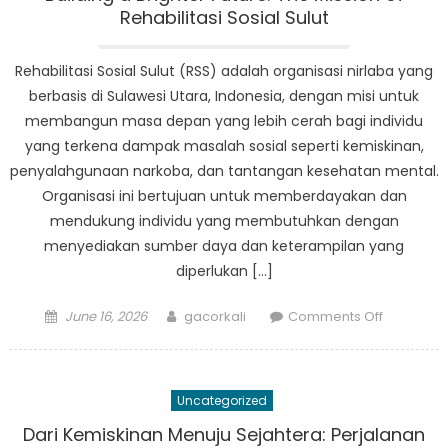
Penanga
Rehabilitasi Sosial Sulut
Fakir
Miskin
Rehabilitasi Sosial Sulut (RSS) adalah organisasi nirlaba yang
Sulut
berbasis di Sulawesi Utara, Indonesia, dengan misi untuk
in
membangun masa depan yang lebih cerah bagi individu
North
yang terkena dampak masalah sosial seperti kemiskinan,
Sulawesi
penyalahgunaan narkoba, dan tantangan kesehatan mental.
Organisasi ini bertujuan untuk memberdayakan dan
mendukung individu yang membutuhkan dengan
menyediakan sumber daya dan keterampilan yang
diperlukan […]
Posted
Author
on
June 16, 2026
gacorkali
Comments Off
on
Building
a
Brighter
Uncategorized
Future:
The
Dari Kemiskinan Menuju Sejahtera: Perjalanan