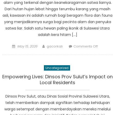
alam yang terkenal dengan keanekaragaman satwa liarnya.
Utara
Dari hutan hujan lebat hingga terumbu karang yang masih
asli, kawasan ini adalah rumah bagi beragam flora dan fauna
yang menjadikannya surga bagi pecinta alam dan penyuka
satwa liar. Salah satu hewan paling ikonik di Sulawesi Utara
adalah kera hitam […]
Posted
Author
on
May 15, 2026
gacorkali
Comments Off
on
Keaneka
Satwa
Liar
Uncategorized
di
Sulawesi
Empowering Lives: Dinsos Prov Sulut’s Impact on
Utara:
Local Residents
Keajaiban
Alam
Dinsos Prov Sulut, atau Dinas Sosial Provinsi Sulawesi Utara,
telah memberikan dampak signifikan terhadap kehidupan
warga setempat dengan memberdayakan mereka melalui