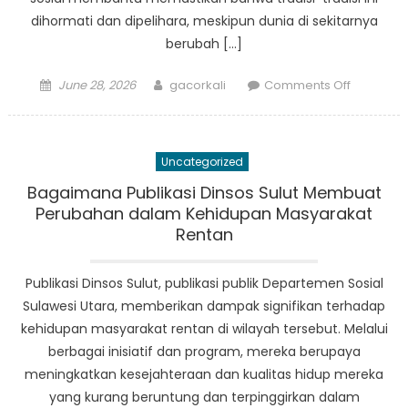
dihormati dan dipelihara, meskipun dunia di sekitarnya
berubah […]
Posted
Author
on
June 28, 2026
gacorkali
Comments Off
on
Bagaima
Peratura
Sosial
Uncategorized
di
Sulut
Bagaimana Publikasi Dinsos Sulut Membuat
Melestari
Perubahan dalam Kehidupan Masyarakat
Nilai-
Rentan
Nilai
dan
Publikasi Dinsos Sulut, publikasi publik Departemen Sosial
Praktek-
Sulawesi Utara, memberikan dampak signifikan terhadap
praktek
kehidupan masyarakat rentan di wilayah tersebut. Melalui
Tradision
berbagai inisiatif dan program, mereka berupaya
meningkatkan kesejahteraan dan kualitas hidup mereka
yang kurang beruntung dan terpinggirkan dalam