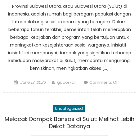
Program
Provinsi Sulawesi Utara, atau Sulawesi Utara (Sulut) di
Perlindun
Indonesia, adalah rumah bagi beragam populasi dengan
Sosial
latar belakang sosial ekonomi yang beragam. Dalam
Membuat
beberapa tahun terakhir, pemerintah telah menerapkan
Perbeda
berbagai kebijakan dan program yang bertujuan untuk
meningkatkan kesejahteraan sosial warganya. Inisiatif-
inisiatif ini mempunyai dampak yang signifikan terhadap
kehidupan masyarakat di Sulut, membantu mengurangi
kemiskinan, meningkatkan akses […]
Posted
Author
on
June 13, 2026
gacorkali
Comments Off
on
Kebijakan
dan
Program
Uncategorized
Pemerint
yang
Melacak Dampak Bansos di Sulut: Melihat Lebih
Berdamp
Dekat Datanya
pada
Kesejaht