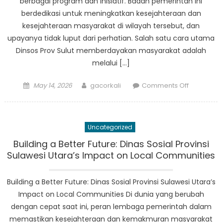
berbagai program dan inisiatif. Badan pemerintah ini
berdedikasi untuk meningkatkan kesejahteraan dan
kesejahteraan masyarakat di wilayah tersebut, dan
upayanya tidak luput dari perhatian. Salah satu cara utama
Dinsos Prov Sulut memberdayakan masyarakat adalah
melalui […]
Posted
Author
on
May 14, 2026
gacorkali
Comments Off
on
Empoweri
Lives:
Dinsos
Uncategorized
Prov
Sulut’s
Building a Better Future: Dinas Sosial Provinsi
Impact
Sulawesi Utara’s Impact on Local Communities
on
Local
Building a Better Future: Dinas Sosial Provinsi Sulawesi Utara’s
Residents
Impact on Local Communities Di dunia yang berubah
dengan cepat saat ini, peran lembaga pemerintah dalam
memastikan kesejahteraan dan kemakmuran masyarakat