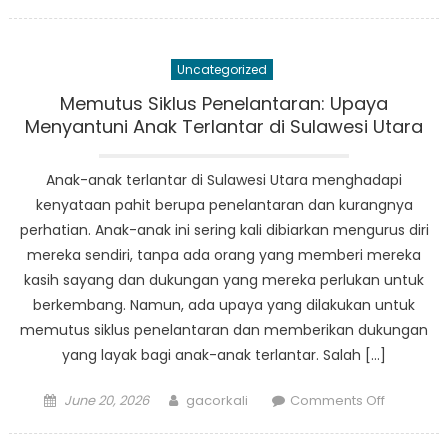
on
Dari
Kemiskin
Menjadi
Uncategorized
Sejahtera
Kisah
Memutus Siklus Penelantaran: Upaya
Sukses
Menyantuni Anak Terlantar di Sulawesi Utara
Penerima
PKH
Anak-anak terlantar di Sulawesi Utara menghadapi
Sulut
kenyataan pahit berupa penelantaran dan kurangnya
perhatian. Anak-anak ini sering kali dibiarkan mengurus diri
mereka sendiri, tanpa ada orang yang memberi mereka
kasih sayang dan dukungan yang mereka perlukan untuk
berkembang. Namun, ada upaya yang dilakukan untuk
memutus siklus penelantaran dan memberikan dukungan
yang layak bagi anak-anak terlantar. Salah […]
Posted
Author
on
June 20, 2026
gacorkali
Comments Off
on
Memutus
Siklus