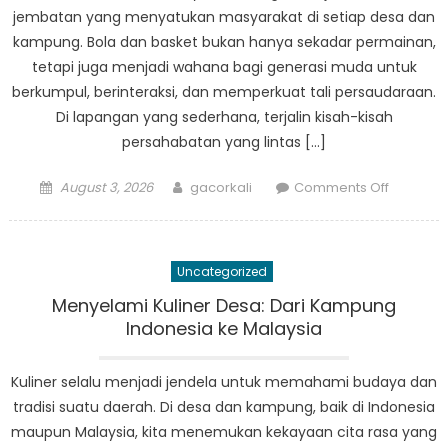
jembatan yang menyatukan masyarakat di setiap desa dan
kampung. Bola dan basket bukan hanya sekadar permainan,
tetapi juga menjadi wahana bagi generasi muda untuk
berkumpul, berinteraksi, dan memperkuat tali persaudaraan.
Di lapangan yang sederhana, terjalin kisah-kisah
persahabatan yang lintas […]
Posted
Author
on
August 3, 2026
gacorkali
Comments Off
on
Bola
dan
Basket:
Uncategorized
Olahrag
yang
Menyelami Kuliner Desa: Dari Kampung
Menyatu
Indonesia ke Malaysia
Kampun
di
Kuliner selalu menjadi jendela untuk memahami budaya dan
Indonesi
tradisi suatu daerah. Di desa dan kampung, baik di Indonesia
dan
maupun Malaysia, kita menemukan kekayaan cita rasa yang
Malaysia