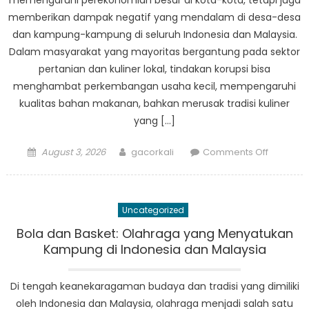
memengaruhi perekonomian besar di kota-kota, tetapi juga
memberikan dampak negatif yang mendalam di desa-desa
dan kampung-kampung di seluruh Indonesia dan Malaysia.
Dalam masyarakat yang mayoritas bergantung pada sektor
pertanian dan kuliner lokal, tindakan korupsi bisa
menghambat perkembangan usaha kecil, mempengaruhi
kualitas bahan makanan, bahkan merusak tradisi kuliner
yang […]
Posted
Author
on
August 3, 2026
gacorkali
Comments Off
on
Dampak
Korupsi
pada
Uncategorized
Kuliner
dan
Bola dan Basket: Olahraga yang Menyatukan
Ekonomi
Kampung di Indonesia dan Malaysia
di
Kampun
Di tengah keanekaragaman budaya dan tradisi yang dimiliki
kampun
oleh Indonesia dan Malaysia, olahraga menjadi salah satu