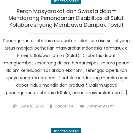
Uncategorized
Kekhawat
Unik
Peran Masyarakat dan Swasta dalam
Warga
Mendorong Penanganan Disabilitas di Sulut:
Lansia
Kolaborasi yang Membawa Dampak Positif
di
Sulawesi
Penanganan disabilitas merupakan salah satu isu sosial yang
Utara
terus menjadi perhatian masyarakat Indonesia, termasuk di
Provinsi Sulawesi Utara (Sulut). Disabilitas dapat
menghambat seseorang dalam berpartisipasi secara penuh
dalam kehidupan sosial dan ekonomi, sehingga diperlukan
upaya yang komprehensif untuk mendukung mereka agar
dapat hidup mandiri dan produktif. Dalam upaya
penanganan disabilitas di Sulut, peran masyarakat dan […]
Posted
Author
on
June 18, 2026
gacorkali
Comments Off
on
Peran
Masyarak
dan
Uncategorized
Swasta