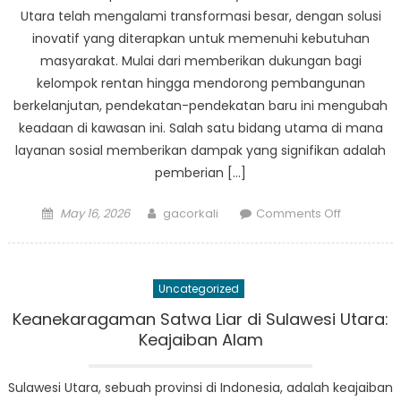
Sulut
Utara telah mengalami transformasi besar, dengan solusi
dalam
inovatif yang diterapkan untuk memenuhi kebutuhan
Memajuka
masyarakat. Mulai dari memberikan dukungan bagi
Kesejahte
kelompok rentan hingga mendorong pembangunan
Sosial
berkelanjutan, pendekatan-pendekatan baru ini mengubah
keadaan di kawasan ini. Salah satu bidang utama di mana
layanan sosial memberikan dampak yang signifikan adalah
pemberian […]
Posted
Author
on
May 16, 2026
gacorkali
Comments Off
on
Solusi
Inovatif:
Bagaima
Uncategorized
Dinas
Sosial
Keanekaragaman Satwa Liar di Sulawesi Utara:
Menguba
Keajaiban Alam
Situasi
di
Sulawesi Utara, sebuah provinsi di Indonesia, adalah keajaiban
Sulawesi