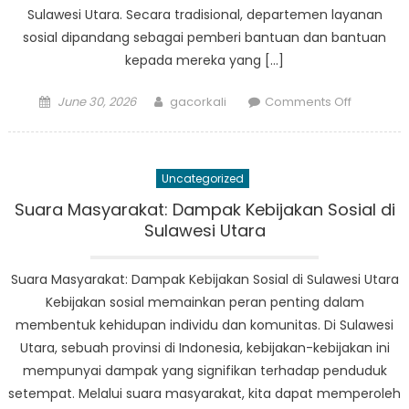
Sulawesi Utara. Secara tradisional, departemen layanan
sosial dipandang sebagai pemberi bantuan dan bantuan
kepada mereka yang […]
Posted
Author
on
June 30, 2026
gacorkali
Comments Off
on
Dari
Pendamp
Menjadi
Uncategorized
Pemberd
Pendekat
Suara Masyarakat: Dampak Kebijakan Sosial di
Holistik
Sulawesi Utara
Dinsos
Sulut
Suara Masyarakat: Dampak Kebijakan Sosial di Sulawesi Utara
dalam
Kebijakan sosial memainkan peran penting dalam
Pelayana
membentuk kehidupan individu dan komunitas. Di Sulawesi
Publik
Utara, sebuah provinsi di Indonesia, kebijakan-kebijakan ini
mempunyai dampak yang signifikan terhadap penduduk
setempat. Melalui suara masyarakat, kita dapat memperoleh