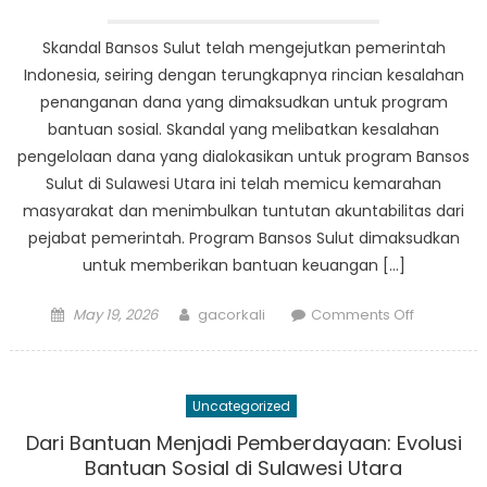
Bansos
Sulut
Skandal Bansos Sulut telah mengejutkan pemerintah
Indonesia, seiring dengan terungkapnya rincian kesalahan
penanganan dana yang dimaksudkan untuk program
bantuan sosial. Skandal yang melibatkan kesalahan
pengelolaan dana yang dialokasikan untuk program Bansos
Sulut di Sulawesi Utara ini telah memicu kemarahan
masyarakat dan menimbulkan tuntutan akuntabilitas dari
pejabat pemerintah. Program Bansos Sulut dimaksudkan
untuk memberikan bantuan keuangan […]
Posted
Author
on
May 19, 2026
gacorkali
Comments Off
on
Skandal
Bansos
Sulut
Uncategorized
Terungkap
Pemerint
Dari Bantuan Menjadi Pemberdayaan: Evolusi
Mendapat
Bantuan Sosial di Sulawesi Utara