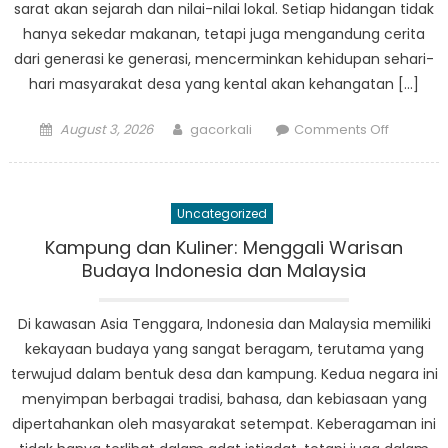
sarat akan sejarah dan nilai-nilai lokal. Setiap hidangan tidak
hanya sekedar makanan, tetapi juga mengandung cerita
dari generasi ke generasi, mencerminkan kehidupan sehari-
hari masyarakat desa yang kental akan kehangatan […]
Posted
Author
on
August 3, 2026
gacorkali
Comments Off
on
Menyela
Kuliner
Desa:
Uncategorized
Dari
Kampun
Kampung dan Kuliner: Menggali Warisan
Indonesi
Budaya Indonesia dan Malaysia
ke
Malaysia
Di kawasan Asia Tenggara, Indonesia dan Malaysia memiliki
kekayaan budaya yang sangat beragam, terutama yang
terwujud dalam bentuk desa dan kampung. Kedua negara ini
menyimpan berbagai tradisi, bahasa, dan kebiasaan yang
dipertahankan oleh masyarakat setempat. Keberagaman ini