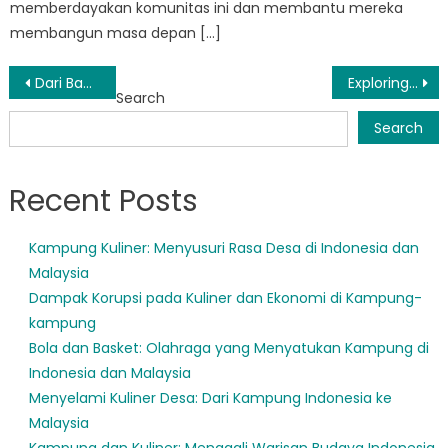
memberdayakan komunitas ini dan membantu mereka
membangun masa depan […]
Post
Dari Bantuan Menjadi Pemberdayaan: Evolusi Bantuan Sosial di Sulawesi Utara
Exploring the Challenges and Successes of Informasi Bansos Sulut
Search
navigation
Search
Recent Posts
Kampung Kuliner: Menyusuri Rasa Desa di Indonesia dan
Malaysia
Dampak Korupsi pada Kuliner dan Ekonomi di Kampung-
kampung
Bola dan Basket: Olahraga yang Menyatukan Kampung di
Indonesia dan Malaysia
Menyelami Kuliner Desa: Dari Kampung Indonesia ke
Malaysia
Kampung dan Kuliner: Menggali Warisan Budaya Indonesia