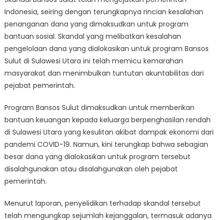
Sulut
Indonesia, seiring dengan terungkapnya rincian kesalahan
Terungkap:
Pemerintah
penanganan dana yang dimaksudkan untuk program
Mendapat
bantuan sosial. Skandal yang melibatkan kesalahan
Reaksi
pengelolaan dana yang dialokasikan untuk program Bansos
Atas
Sulut di Sulawesi Utara ini telah memicu kemarahan
Kesalahan
masyarakat dan menimbulkan tuntutan akuntabilitas dari
Penanganan
pejabat pemerintah.
Dana
Program Bansos Sulut dimaksudkan untuk memberikan
bantuan keuangan kepada keluarga berpenghasilan rendah
di Sulawesi Utara yang kesulitan akibat dampak ekonomi dari
pandemi COVID-19. Namun, kini terungkap bahwa sebagian
besar dana yang dialokasikan untuk program tersebut
disalahgunakan atau disalahgunakan oleh pejabat
pemerintah.
Menurut laporan, penyelidikan terhadap skandal tersebut
telah mengungkap sejumlah kejanggalan, termasuk adanya