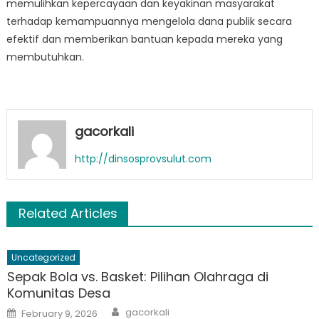
memulihkan kepercayaan dan keyakinan masyarakat
terhadap kemampuannya mengelola dana publik secara
efektif dan memberikan bantuan kepada mereka yang
membutuhkan.
gacorkali
http://dinsosprovsulut.com
Related Articles
Uncategorized
Sepak Bola vs. Basket: Pilihan Olahraga di
Komunitas Desa
Author
Posted
gacorkali
February 9, 2026