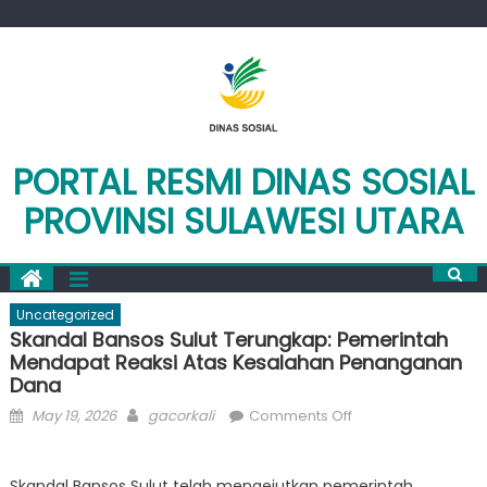
Skip
to
content
PORTAL RESMI DINAS SOSIAL
PROVINSI SULAWESI UTARA
Uncategorized
Skandal Bansos Sulut Terungkap: Pemerintah
Mendapat Reaksi Atas Kesalahan Penanganan
Dana
Posted
Author
on
May 19, 2026
gacorkali
Comments Off
on
Skandal
Bansos
Skandal Bansos Sulut telah mengejutkan pemerintah