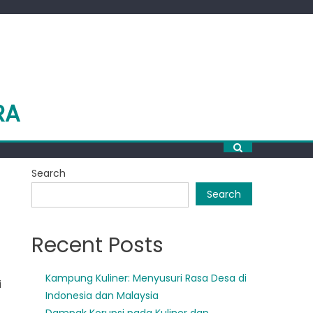
RA
Search
Search
Recent Posts
Kampung Kuliner: Menyusuri Rasa Desa di
i
Indonesia dan Malaysia