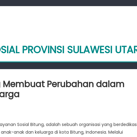
SIAL PROVINSI SULAWESI UTA
g Membuat Perubahan dalam
uarga
n
agaimana
insos
ayanan Sosial Bitung, adalah sebuah organisasi yang berdedikas
itung
ak-anak dan keluarga di kota Bitung, Indonesia. Melalui
embuat