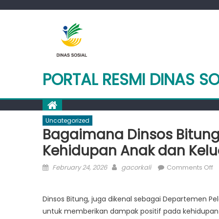
Skip
to
content
PORTAL RESMI DINAS SO
Uncategorized
Bagaimana Dinsos Bitun
Kehidupan Anak dan Kel
Posted
Author
o
February 24, 2026
gacorkali
Comments Off
on
B
D
Dinsos Bitung, juga dikenal sebagai Departemen Pel
B
untuk memberikan dampak positif pada kehidupan an
M