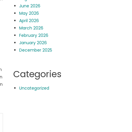
June 2026
May 2026
April 2026
March 2026
February 2026
January 2026
December 2025
n
Categories
an
an
Uncategorized