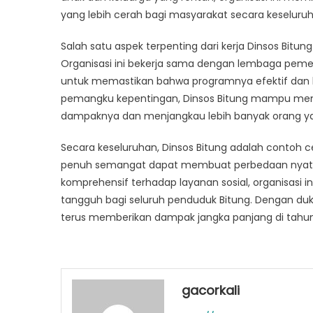
yang lebih cerah bagi masyarakat secara keseluruh
Salah satu aspek terpenting dari kerja Dinsos Bit
Organisasi ini bekerja sama dengan lembaga pemeri
untuk memastikan bahwa programnya efektif dan 
pemangku kepentingan, Dinsos Bitung mampu me
dampaknya dan menjangkau lebih banyak orang 
Secara keseluruhan, Dinsos Bitung adalah contoh 
penuh semangat dapat membuat perbedaan nyata 
komprehensif terhadap layanan sosial, organisasi 
tangguh bagi seluruh penduduk Bitung. Dengan duku
terus memberikan dampak jangka panjang di tah
gacorkali