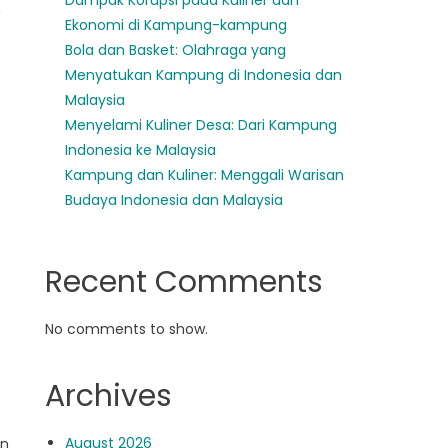
Dampak Korupsi pada Kuliner dan
n
Ekonomi di Kampung-kampung
Bola dan Basket: Olahraga yang
Menyatukan Kampung di Indonesia dan
Malaysia
Menyelami Kuliner Desa: Dari Kampung
Indonesia ke Malaysia
Kampung dan Kuliner: Menggali Warisan
Budaya Indonesia dan Malaysia
Recent Comments
No comments to show.
Archives
August 2026
an