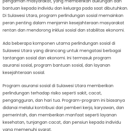
pengaman masyarakat, yang memberikan dukungan dan
di
Sulawesi
bantuan kepada individu dan keluarga pada saat dibutuhkan.
Utara:
Di Sulawesi Utara, program perlindungan sosial memainkan
Yang
peran penting dalam menjamin kesejahteraan masyarakat
Perlu
rentan dan mendorong inklusi sosial dan stabilitas ekonomi.
Anda
Ketahui
Ada beberapa komponen utama perlindungan sosial di
Sulawesi Utara yang dirancang untuk mengatasi berbagai
tantangan sosial dan ekonomi. Ini termasuk program
asuransi sosial, program bantuan sosial, dan layanan
kesejahteraan sosial.
Program asuransi sosial di Sulawesi Utara memberikan
perlindungan terhadap risiko seperti sakit, cacat,
pengangguran, dan hari tua. Program-program ini biasanya
didanai melalui kontribusi dari pemberi kerja, karyawan, dan
pemerintah, dan memberikan manfaat seperti layanan
kesehatan, tunjangan cacat, dan pensiun kepada individu
yang memenuhi syarat.