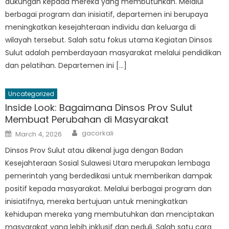
dukungan kepada mereka yang membutuhkan. Melalui
berbagai program dan inisiatif, departemen ini berupaya
meningkatkan kesejahteraan individu dan keluarga di
wilayah tersebut. Salah satu fokus utama Kegiatan Dinsos
Sulut adalah pemberdayaan masyarakat melalui pendidikan
dan pelatihan. Departemen ini […]
Uncategorized
Inside Look: Bagaimana Dinsos Prov Sulut
Membuat Perubahan di Masyarakat
Author
Posted
gacorkali
March 4, 2026
on
Dinsos Prov Sulut atau dikenal juga dengan Badan
Kesejahteraan Sosial Sulawesi Utara merupakan lembaga
pemerintah yang berdedikasi untuk memberikan dampak
positif kepada masyarakat. Melalui berbagai program dan
inisiatifnya, mereka bertujuan untuk meningkatkan
kehidupan mereka yang membutuhkan dan menciptakan
masyarakat yang lebih inklusif dan peduli. Salah satu cara