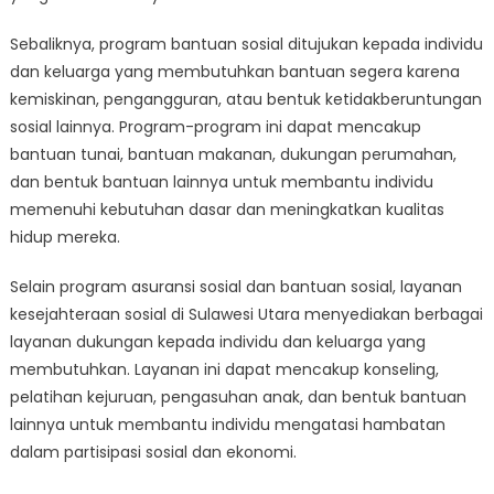
Sebaliknya, program bantuan sosial ditujukan kepada individu
dan keluarga yang membutuhkan bantuan segera karena
kemiskinan, pengangguran, atau bentuk ketidakberuntungan
sosial lainnya. Program-program ini dapat mencakup
bantuan tunai, bantuan makanan, dukungan perumahan,
dan bentuk bantuan lainnya untuk membantu individu
memenuhi kebutuhan dasar dan meningkatkan kualitas
hidup mereka.
Selain program asuransi sosial dan bantuan sosial, layanan
kesejahteraan sosial di Sulawesi Utara menyediakan berbagai
layanan dukungan kepada individu dan keluarga yang
membutuhkan. Layanan ini dapat mencakup konseling,
pelatihan kejuruan, pengasuhan anak, dan bentuk bantuan
lainnya untuk membantu individu mengatasi hambatan
dalam partisipasi sosial dan ekonomi.