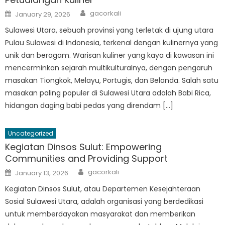
Author
Posted
gacorkali
January 29, 2026
on
Sulawesi Utara, sebuah provinsi yang terletak di ujung utara
Pulau Sulawesi di Indonesia, terkenal dengan kulinernya yang
unik dan beragam. Warisan kuliner yang kaya di kawasan ini
mencerminkan sejarah multikulturalnya, dengan pengaruh
masakan Tiongkok, Melayu, Portugis, dan Belanda. Salah satu
masakan paling populer di Sulawesi Utara adalah Babi Rica,
hidangan daging babi pedas yang direndam […]
Uncategorized
Kegiatan Dinsos Sulut: Empowering
Communities and Providing Support
Author
Posted
gacorkali
January 13, 2026
on
Kegiatan Dinsos Sulut, atau Departemen Kesejahteraan
Sosial Sulawesi Utara, adalah organisasi yang berdedikasi
untuk memberdayakan masyarakat dan memberikan