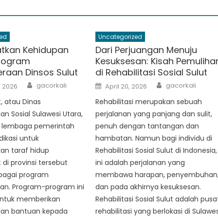
ed
Uncategorized
tkan Kehidupan
Dari Perjuangan Menuju
Program
Kesuksesan: Kisah Pemuliha
eraan Dinsos Sulut
di Rehabilitasi Sosial Sulut
Author
Author
Posted
gacorkali
gacorkali
, 2026
April 20, 2026
on
t, atau Dinas
Rehabilitasi merupakan sebuah
an Sosial Sulawesi Utara,
perjalanan yang panjang dan sulit,
 lembaga pemerintah
penuh dengan tantangan dan
ikasi untuk
hambatan. Namun bagi individu di
an taraf hidup
Rehabilitasi Sosial Sulut di Indonesia,
di provinsi tersebut
ini adalah perjalanan yang
rbagai program
membawa harapan, penyembuhan
aan. Program-program ini
dan pada akhirnya kesuksesan.
untuk memberikan
Rehabilitasi Sosial Sulut adalah pusa
an bantuan kepada
rehabilitasi yang berlokasi di Sulawes