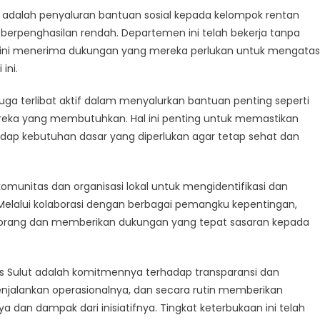
lut adalah penyaluran bantuan sosial kepada kelompok rentan
ga berpenghasilan rendah. Departemen ini telah bekerja tanpa
 ini menerima dukungan yang mereka perlukan untuk mengatas
ini.
juga terlibat aktif dalam menyalurkan bantuan penting seperti
eka yang membutuhkan. Hal ini penting untuk memastikan
ap kebutuhan dasar yang diperlukan agar tetap sehat dan
komunitas dan organisasi lokal untuk mengidentifikasi dan
 Melalui kolaborasi dengan berbagai pemangku kepentingan,
orang dan memberikan dukungan yang tepat sasaran kepada
nsos Sulut adalah komitmennya terhadap transparansi dan
enjalankan operasionalnya, dan secara rutin memberikan
ya dan dampak dari inisiatifnya. Tingkat keterbukaan ini telah