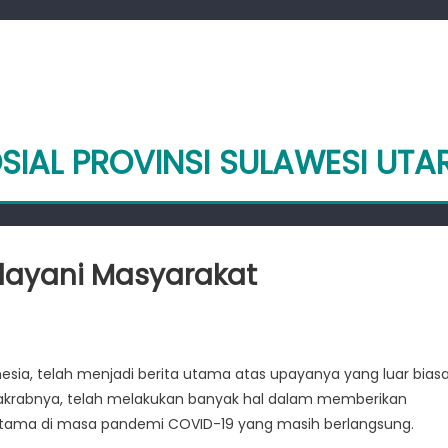
SIAL PROVINSI SULAWESI UTA
elayani Masyarakat
n
insos
lut
nesia, telah menjadi berita utama atas upayanya yang luar bias
erusaha
 akrabnya, telah melakukan banyak hal dalam memberikan
elayani
asyarakat
ama di masa pandemi COVID-19 yang masih berlangsung.