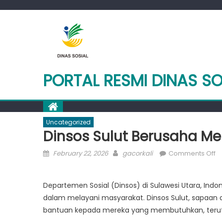
Skip
to
content
PORTAL RESMI DINAS SO
Uncategorized
Dinsos Sulut Berusaha M
Posted
Author
o
February 22, 2026
gacorkali
Comments Off
on
D
Su
Departemen Sosial (Dinsos) di Sulawesi Utara, Indo
B
dalam melayani masyarakat. Dinsos Sulut, sapaan
M
M
bantuan kepada mereka yang membutuhkan, terut