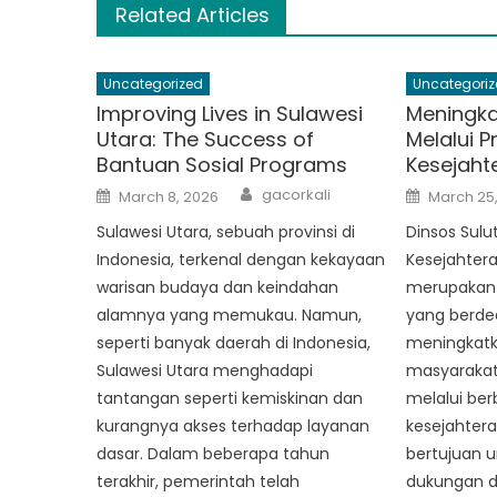
Related Articles
Uncategorized
Uncategoriz
Improving Lives in Sulawesi
Meningka
Utara: The Success of
Melalui 
Bantuan Sosial Programs
Kesejaht
Author
Posted
Posted
gacorkali
March 8, 2026
March 25
on
on
Sulawesi Utara, sebuah provinsi di
Dinsos Sulu
Indonesia, terkenal dengan kekayaan
Kesejahtera
warisan budaya dan keindahan
merupakan
alamnya yang memukau. Namun,
yang berded
seperti banyak daerah di Indonesia,
meningkatk
Sulawesi Utara menghadapi
masyarakat 
tantangan seperti kemiskinan dan
melalui be
kurangnya akses terhadap layanan
kesejahter
dasar. Dalam beberapa tahun
bertujuan 
terakhir, pemerintah telah
dukungan d