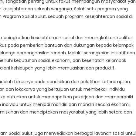
 ini, sangatlah penting untuk fokus membangun masyarakat ya
n kesejahteraan seluruh warganya. Salah satu program yang
 Program Sosial Sulut, sebuah program kesejahteraan sosial di
am
k meningkatkan kesejahteraan sosial dan meningkatkan kualitas
ukan
rfokus pada pemberian bantuan dan dukungan kepada kelompok
hteraan
keluarga berpenghasilan rendah. Melalui serangkaian inisiatif dan
menuhi kebutuhan sosial, ekonomi, dan kesehatan kelompok
ani kehidupan yang lebih memuaskan dan produktif.
dalah fokusnya pada pendidikan dan pelatihan keterampilan.
n dan lokakarya yang bertujuan untuk membekali individu
ka butuhkan untuk mendapatkan pekerjaan dan memperbaiki
ndividu untuk menjadi mandiri dan mandiri secara ekonomi,
miskinan dan menciptakan masyarakat yang lebih setara dan
ram Sosial Sulut juga menyediakan berbagai layanan sosial untu