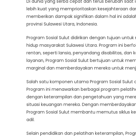
Di dunia yang serba cepat dan terus berubah saat
Kuat:
lebih kuat yang memprioritaskan kesejahteraan da
Peran
memberikan dampak signifikan dalam hal ini adalah
Progr
Sosial
provinsi Sulawesi Utara, Indonesia.
Sulut
dalam
Program Sosial Sulut didirikan dengan tujuan untu
Memaj
hidup masyarakat Sulawesi Utara. Program ini be
Keseja
rentan, seperti lansia, penyandang disabilitas, dan 
Sosial
layanan, Program Sosial Sulut bertujuan untuk me
marginal dan memberdayakan mereka untuk menjal
Salah satu komponen utama Program Sosial Sulut a
Program ini menawarkan berbagai program pelatiha
dengan keterampilan dan pengetahuan yang mere
situasi keuangan mereka. Dengan memberdayakan i
Program Sosial Sulut membantu memutus siklus ke
adil.
Selain pendidikan dan pelatihan keterampilan, Prog