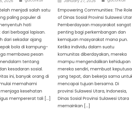
gacorkali
gacorkali
5, 2026
January 27, 2026
on
telah menjadi salah satu
Empowering Communities: The Rol
ng paling populer di
of Dinas Sosial Provinsi Sulawesi Uta
 menyentuh hati
Pemberdayaan masyarakat sangat
dari berbagai lapisan.
penting bagi perkembangan dan
h dari sekadar ajang
kemajuan masyarakat mana pun.
sepak bola di kampung-
Ketika individu dalam suatu
uga membawa pesan
komunitas diberdayakan, mereka
 mendalam tentang
mampu mengendalikan kehidupan
an kesadaran sosial.
mereka sendiri, membuat keputus
vitas ini, banyak orang di
yang tepat, dan bekerja sama untu
 mulai memahami
mencapai tujuan bersama. Di
 menjaga kesehatan
provinsi Sulawesi Utara, Indonesia,
igus mempererat tali […]
Dinas Sosial Provinsi Sulawesi Utara
memainkan […]