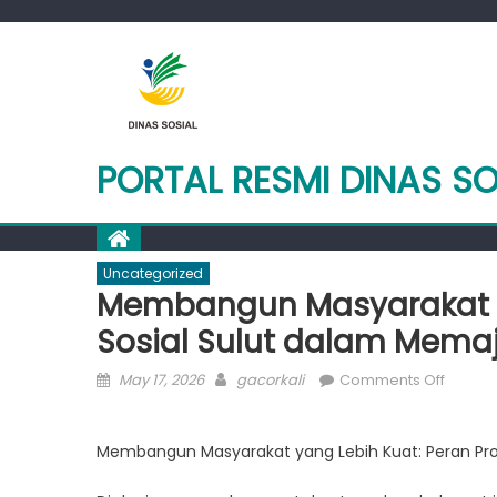
Skip
to
content
PORTAL RESMI DINAS SO
Uncategorized
Membangun Masyarakat y
Sosial Sulut dalam Memaj
Posted
Author
on
May 17, 2026
gacorkali
Comments Off
on
Memba
Masyar
Membangun Masyarakat yang Lebih Kuat: Peran Pro
yang
Lebih