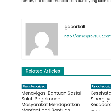
rentan, kita dapat menciptakan dunia yang lebih a
gacorkali
http://dinsosprovsulut.co
Related Articles
Uncategorized
Uncategoriz
Menavigasi Bantuan Sosial
Kesehata
Sulut: Bagaimana
Sinergi 
Masyarakat Mendapatkan
Kesadar
Manfaat dari Bantuan
Posted