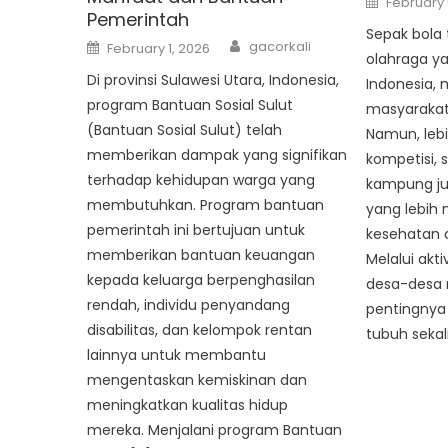
February 
on
Pemerintah
Sepak bola 
Author
Posted
gacorkali
February 1, 2026
on
olahraga ya
Di provinsi Sulawesi Utara, Indonesia,
Indonesia,
program Bantuan Sosial Sulut
masyarakat 
(Bantuan Sosial Sulut) telah
Namun, lebi
memberikan dampak yang signifikan
kompetisi, 
terhadap kehidupan warga yang
kampung j
membutuhkan. Program bantuan
yang lebih
pemerintah ini bertujuan untuk
kesehatan d
memberikan bantuan keuangan
Melalui akti
kepada keluarga berpenghasilan
desa-desa
rendah, individu penyandang
pentingnya
disabilitas, dan kelompok rentan
tubuh sekal
lainnya untuk membantu
mengentaskan kemiskinan dan
meningkatkan kualitas hidup
mereka. Menjalani program Bantuan