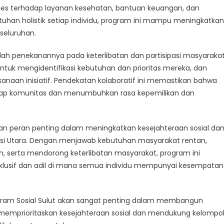
es terhadap layanan kesehatan, bantuan keuangan, dan
han holistik setiap individu, program ini mampu meningkatkan
seluruhan.
alah penekanannya pada keterlibatan dan partisipasi masyarakat
untuk mengidentifikasi kebutuhan dan prioritas mereka, dan
aan inisiatif. Pendekatan kolaboratif ini memastikan bahwa
etiap komunitas dan menumbuhkan rasa kepemilikan dan
an peran penting dalam meningkatkan kesejahteraan sosial da
si Utara. Dengan menjawab kebutuhan masyarakat rentan,
, serta mendorong keterlibatan masyarakat, program ini
lusif dan adil di mana semua individu mempunyai kesempatan
ogram Sosial Sulut akan sangat penting dalam membangun
memprioritaskan kesejahteraan sosial dan mendukung kelompo