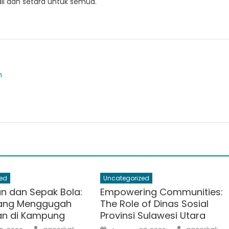
dil dan setara untuk semua.
m
ed
Uncategorized
n dan Sepak Bola:
Empowering Communities:
yang Menggugah
The Role of Dinas Sosial
an di Kampung
Provinsi Sulawesi Utara
Author
Author
Posted