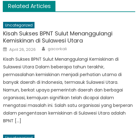
Related Articles
Uncategorized
Kisah Sukses BPNT Sulut Menanggulangi
Kemiskinan di Sulawesi Utara
Author
Posted
gacorkali
April 26, 2026
on
Kisah Sukses BPNT Sulut Menanggulangi Kemiskinan di
Sulawesi Utara Dalam beberapa tahun terakhir,
permasalahan kemiskinan menjadi perhatian utama di
banyak daerah di Indonesia, termasuk Sulawesi Utara.
Namun, berkat upaya pemerintah daerah dan berbagai
organisasi, kemajuan signifikan telah dicapai dalam
mengatasi masalah ini. Salah satu organisasi yang berperan
dalam pengentasan kemiskinan di Sulawesi Utara adalah
BPNT […]
Uncategorized