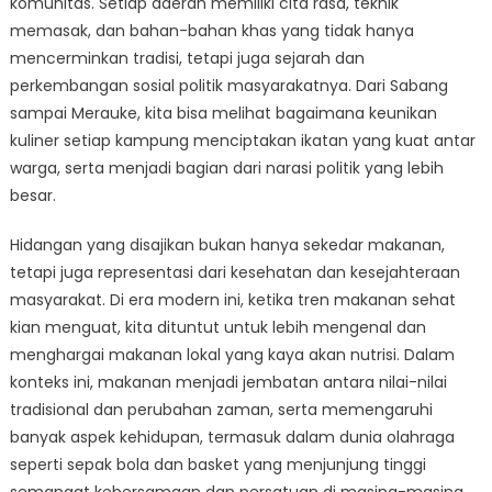
komunitas. Setiap daerah memiliki cita rasa, teknik
Lokal
sebagai
memasak, dan bahan-bahan khas yang tidak hanya
Identitas
mencerminkan tradisi, tetapi juga sejarah dan
Politikal
perkembangan sosial politik masyarakatnya. Dari Sabang
sampai Merauke, kita bisa melihat bagaimana keunikan
kuliner setiap kampung menciptakan ikatan yang kuat antar
warga, serta menjadi bagian dari narasi politik yang lebih
besar.
Hidangan yang disajikan bukan hanya sekedar makanan,
tetapi juga representasi dari kesehatan dan kesejahteraan
masyarakat. Di era modern ini, ketika tren makanan sehat
kian menguat, kita dituntut untuk lebih mengenal dan
menghargai makanan lokal yang kaya akan nutrisi. Dalam
konteks ini, makanan menjadi jembatan antara nilai-nilai
tradisional dan perubahan zaman, serta memengaruhi
banyak aspek kehidupan, termasuk dalam dunia olahraga
seperti sepak bola dan basket yang menjunjung tinggi