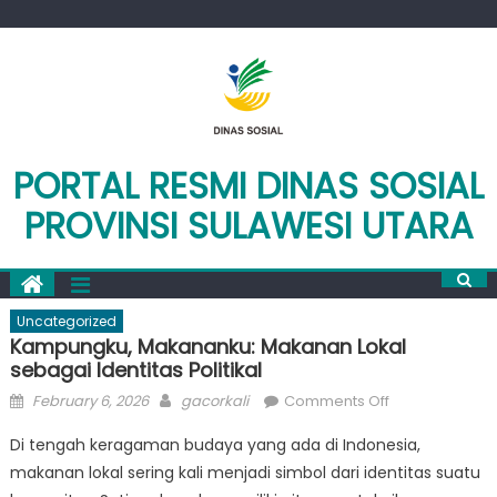
Skip
to
content
PORTAL RESMI DINAS SOSIAL
PROVINSI SULAWESI UTARA
Uncategorized
Kampungku, Makananku: Makanan Lokal
sebagai Identitas Politikal
Posted
Author
on
February 6, 2026
gacorkali
Comments Off
on
Kampungku,
Di tengah keragaman budaya yang ada di Indonesia,
Makananku:
makanan lokal sering kali menjadi simbol dari identitas suatu
Makanan