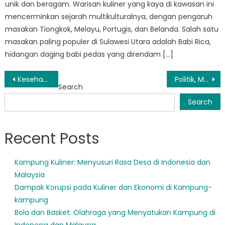
unik dan beragam. Warisan kuliner yang kaya di kawasan ini
mencerminkan sejarah multikulturalnya, dengan pengaruh
masakan Tiongkok, Melayu, Portugis, dan Belanda. Salah satu
masakan paling populer di Sulawesi Utara adalah Babi Rica,
hidangan daging babi pedas yang direndam […]
Post
Kesehatan Masyarakat: Makanan Tradisional Kampung yang Trending
Politik, Makanan, dan Sepak Bola: Kesehatan Masyarakat dalam Dinamika Kampung
Search
navigation
Search
Recent Posts
Kampung Kuliner: Menyusuri Rasa Desa di Indonesia dan
Malaysia
Dampak Korupsi pada Kuliner dan Ekonomi di Kampung-
kampung
Bola dan Basket: Olahraga yang Menyatukan Kampung di
Indonesia dan Malaysia