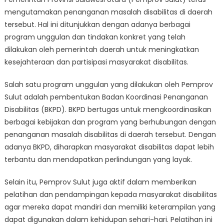
Fokus
mengutamakan penanganan masalah disabilitas di daerah
Pada
Penanganan
tersebut. Hal ini ditunjukkan dengan adanya berbagai
Disabilitas:
program unggulan dan tindakan konkret yang telah
Program
dilakukan oleh pemerintah daerah untuk meningkatkan
Unggulan
kesejahteraan dan partisipasi masyarakat disabilitas.
dan
Tindakan
Salah satu program unggulan yang dilakukan oleh Pemprov
Konkret
Sulut adalah pembentukan Badan Koordinasi Penanganan
Disabilitas (BKPD). BKPD bertugas untuk mengkoordinasikan
berbagai kebijakan dan program yang berhubungan dengan
penanganan masalah disabilitas di daerah tersebut. Dengan
adanya BKPD, diharapkan masyarakat disabilitas dapat lebih
terbantu dan mendapatkan perlindungan yang layak.
Selain itu, Pemprov Sulut juga aktif dalam memberikan
pelatihan dan pendampingan kepada masyarakat disabilitas
agar mereka dapat mandiri dan memiliki keterampilan yang
dapat digunakan dalam kehidupan sehari-hari. Pelatihan ini