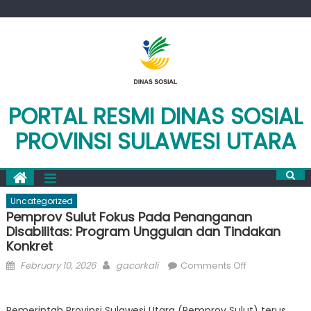
Skip
to
content
PORTAL RESMI DINAS SOSIAL
PROVINSI SULAWESI UTARA
Uncategorized
Pemprov Sulut Fokus Pada Penanganan
Disabilitas: Program Unggulan dan Tindakan
Konkret
Posted
Author
on
February 10, 2026
gacorkali
Comments Off
on
Pemprov
Sulut
Pemerintah Provinsi Sulawesi Utara (Pemprov Sulut) terus