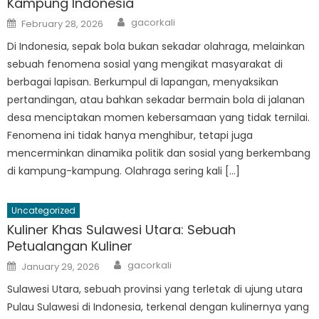
Kampung Indonesia
Author
Posted
gacorkali
February 28, 2026
on
Di Indonesia, sepak bola bukan sekadar olahraga, melainkan
sebuah fenomena sosial yang mengikat masyarakat di
berbagai lapisan. Berkumpul di lapangan, menyaksikan
pertandingan, atau bahkan sekadar bermain bola di jalanan
desa menciptakan momen kebersamaan yang tidak ternilai.
Fenomena ini tidak hanya menghibur, tetapi juga
mencerminkan dinamika politik dan sosial yang berkembang
di kampung-kampung. Olahraga sering kali […]
Uncategorized
Kuliner Khas Sulawesi Utara: Sebuah
Petualangan Kuliner
Author
Posted
gacorkali
January 29, 2026
on
Sulawesi Utara, sebuah provinsi yang terletak di ujung utara
Pulau Sulawesi di Indonesia, terkenal dengan kulinernya yang