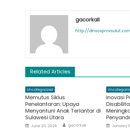
gacorkali
http://dinsosprovsulut.co
Related Articles
Uncategorized
Uncategoriz
Memutus Siklus
Inovasi 
Penelantaran: Upaya
Disabilita
Menyantuni Anak Terlantar di
Meningka
Sulawesi Utara
Penyanda
Author
Posted
Posted
gacorkali
June 20, 2026
January 6
on
on