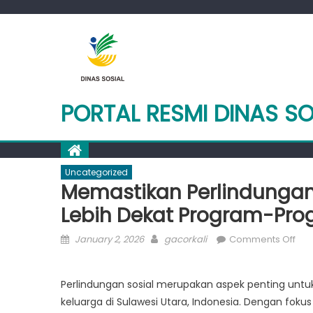
Skip
to
content
PORTAL RESMI DINAS SO
Uncategorized
Memastikan Perlindungan S
Lebih Dekat Program-Pr
Posted
Author
on
January 2, 2026
gacorkali
Comments Off
on
Mem
Per
Perlindungan sosial merupakan aspek penting untu
Sosi
keluarga di Sulawesi Utara, Indonesia. Dengan fo
di