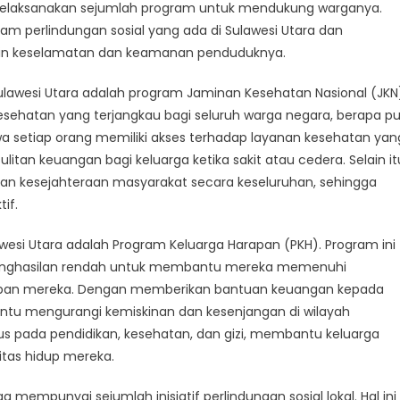
awesi
melaksanakan sejumlah program untuk mendukung warganya.
a:
ogram perlindungan sosial yang ada di Sulawesi Utara dan
ihat
n keselamatan dan keamanan penduduknya.
ih
at
ulawesi Utara adalah program Jaminan Kesehatan Nasional (JKN
gram-
sehatan yang terjangkau bagi seluruh warga negara, berapa p
gram
 setiap orang memiliki akses terhadap layanan kesehatan yan
g
an keuangan bagi keluarga ketika sakit atau cedera. Selain it
a
n kesejahteraan masyarakat secara keseluruhan, sehingga
if.
awesi Utara adalah Program Keluarga Harapan (PKH). Program ini
penghasilan rendah untuk membantu mereka memenuhi
dupan mereka. Dengan memberikan bantuan keuangan kepada
 mengurangi kemiskinan dan kesenjangan di wilayah
kus pada pendidikan, kesehatan, dan gizi, membantu keluarga
itas hidup mereka.
a mempunyai sejumlah inisiatif perlindungan sosial lokal. Hal ini