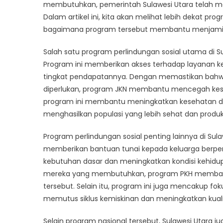
Sul
membutuhkan, pemerintah Sulawesi Utara telah 
Utar
Dalam artikel ini, kita akan melihat lebih dekat pr
Mel
bagaimana program tersebut membantu menjami
Leb
Dek
Salah satu program perlindungan sosial utama di S
Pro
Program ini memberikan akses terhadap layanan ke
Pro
tingkat pendapatannya. Dengan memastikan bahwa
yan
diperlukan, program JKN membantu mencegah kesulit
Ad
program ini membantu meningkatkan kesehatan da
menghasilkan populasi yang lebih sehat dan produkt
Program perlindungan sosial penting lainnya di Sul
memberikan bantuan tunai kepada keluarga ber
kebutuhan dasar dan meningkatkan kondisi kehi
mereka yang membutuhkan, program PKH membantu
tersebut. Selain itu, program ini juga mencakup fo
memutus siklus kemiskinan dan meningkatkan kual
Selain program nasional tersebut, Sulawesi Utara jug