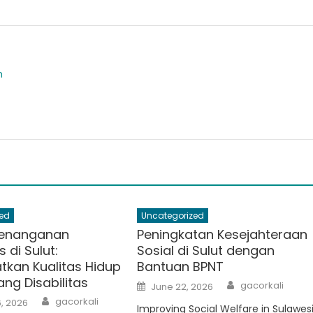
m
ed
Uncategorized
Penanganan
Peningkatan Kesejahteraan
s di Sulut:
Sosial di Sulut dengan
tkan Kualitas Hidup
Bantuan BPNT
ng Disabilitas
Author
Posted
gacorkali
June 22, 2026
on
Author
gacorkali
, 2026
Improving Social Welfare in Sulawes