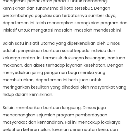
mengambil pendekatan proaktif untuk memerangi
untuk
Memerangi
kemiskinan dan tunawisma di kota tersebut. Dengan
Kemiskinan
bertambahnya populasi dan terbatasnya sumber daya,
dan
departemen ini telah menerapkan serangkaian program dan
Tunawisma
inisiatif untuk mengatasi masalah-masalah mendesak ini.
Salah satu inisiatif utama yang diperkenalkan oleh Dinsos
adalah penyediaan bantuan sosial kepada individu dan
keluarga rentan. Ini termasuk dukungan keuangan, bantuan
makanan, dan akses terhadap layanan kesehatan. Dengan
menyediakan jaring pengaman bagi mereka yang
membutuhkan, departemen ini bertujuan untuk
meringankan kesulitan yang dihadapi oleh masyarakat yang
hidup dalam kemiskinan.
Selain memberikan bantuan langsung, Dinsos juga
mencanangkan sejumlah program pemberdayaan
masyarakat dan kemandirian. Hal ini mencakup lokakarya
pelatihan keterampilan, layanan penempatan kerja, dan