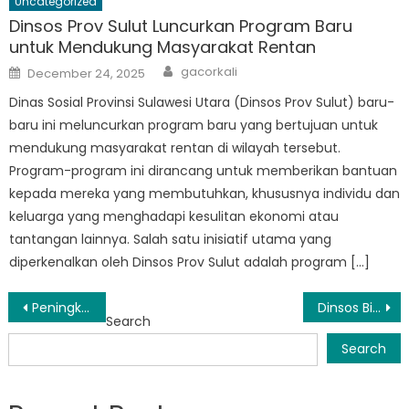
Uncategorized
Dinsos Prov Sulut Luncurkan Program Baru
untuk Mendukung Masyarakat Rentan
Author
Posted
gacorkali
December 24, 2025
on
Dinas Sosial Provinsi Sulawesi Utara (Dinsos Prov Sulut) baru-
baru ini meluncurkan program baru yang bertujuan untuk
mendukung masyarakat rentan di wilayah tersebut.
Program-program ini dirancang untuk memberikan bantuan
kepada mereka yang membutuhkan, khususnya individu dan
keluarga yang menghadapi kesulitan ekonomi atau
tantangan lainnya. Salah satu inisiatif utama yang
diperkenalkan oleh Dinsos Prov Sulut adalah program […]
Post
Peningkatan Pelayanan Publik: Menilik Lebih Dekat Inisiatif Dinsos Sulut
Dinsos Bitung: Memberikan Bantuan dan Dukungan kepada Masyarakat Rentan
Search
navigation
Search