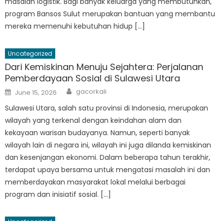
masalah logistik. Bagi banyak keluarga yang membutuhkan,
program Bansos Sulut merupakan bantuan yang membantu
mereka memenuhi kebutuhan hidup […]
Uncategorized
Dari Kemiskinan Menuju Sejahtera: Perjalanan
Pemberdayaan Sosial di Sulawesi Utara
Author
Posted
gacorkali
June 15, 2026
on
Sulawesi Utara, salah satu provinsi di Indonesia, merupakan
wilayah yang terkenal dengan keindahan alam dan
kekayaan warisan budayanya. Namun, seperti banyak
wilayah lain di negara ini, wilayah ini juga dilanda kemiskinan
dan kesenjangan ekonomi. Dalam beberapa tahun terakhir,
terdapat upaya bersama untuk mengatasi masalah ini dan
memberdayakan masyarakat lokal melalui berbagai
program dan inisiatif sosial. […]