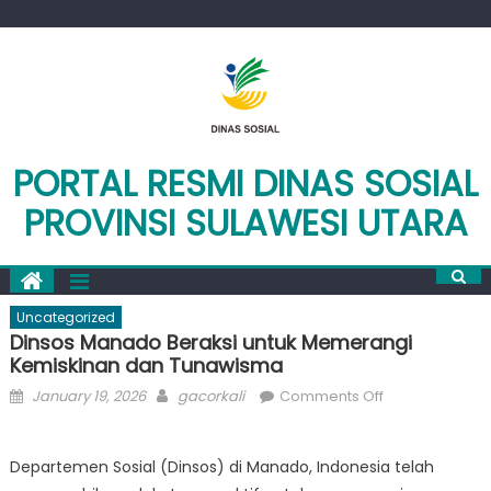
Skip
to
content
PORTAL RESMI DINAS SOSIAL
PROVINSI SULAWESI UTARA
Uncategorized
Dinsos Manado Beraksi untuk Memerangi
Kemiskinan dan Tunawisma
Posted
Author
on
January 19, 2026
gacorkali
Comments Off
on
Dinsos
Manado
Departemen Sosial (Dinsos) di Manado, Indonesia telah
Beraksi