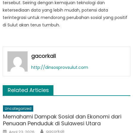
tersebut. Seiring dengan kemajuan teknologi dan
ketersediaan data yang lebih mudah, potensi data
terintegrasi untuk mendorong perubahan sosial yang positif
di Sulut akan terus tumbuh.
gacorkali
http://dinsosprovsulut.com
Related Articles
Uncategorized
Memahami Dampak Sosial dan Ekonomi dari
Penuaan Penduduk di Sulawesi Utara
Author
Posted
gacorkali
April 23, 2026