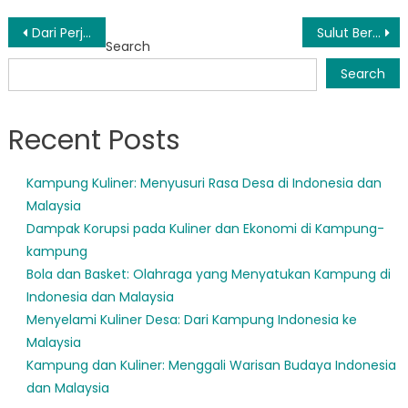
Post
Dari Perjuangan Menuju Kesuksesan: Kisah Pemulihan di Rehabilitasi Sosial Sulut
Sulut Berkomitmen Mewujudkan Inklusi Sosial Bagi Penyandang Disabilitas: Langkah-Langkah Nyata yang Dilakukan
Search
navigation
Search
Recent Posts
Kampung Kuliner: Menyusuri Rasa Desa di Indonesia dan
Malaysia
Dampak Korupsi pada Kuliner dan Ekonomi di Kampung-
kampung
Bola dan Basket: Olahraga yang Menyatukan Kampung di
Indonesia dan Malaysia
Menyelami Kuliner Desa: Dari Kampung Indonesia ke
Malaysia
Kampung dan Kuliner: Menggali Warisan Budaya Indonesia
dan Malaysia