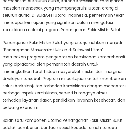
pemerintah di seluruh dunia, karena kemiskinan merupakan
Progress
of
masalah mendesak yang mempengaruhi jutaan orang di
Penanganan
seluruh dunia. Di Sulawesi Utara, Indonesia, pemerintah telah
Fakir
mencapai kemajuan yang signifikan dalam mengatasi
Miskin
kemiskinan melalui program Penanganan Fakir Miskin Sulut.
Sulut
in
Penanganan Fakir Miskin Sulut yang diterjemahkan menjadi
North
“Penanganan Masyarakat Miskin di Sulawesi Utara”
Sulawesi
merupakan program pengentasan kemiskinan komprehensif
yang diprakarsai oleh pemerintah daerah untuk
meningkatkan taraf hidup masyarakat miskin dan marginal
di wilayah tersebut. Program ini bertujuan untuk memberikan
solusi berkelanjutan terhadap kemiskinan dengan mengatasi
berbagai aspek kemiskinan, seperti kurangnya akses
terhadap layanan dasar, pendidikan, layanan kesehatan, dan
peluang ekonomi.
Salah satu komponen utama Penanganan Fakir Miskin Sulut
adalah pemberian bantuan sosial kepada rumah tangga