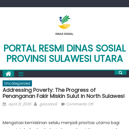
Skip
to
content
PORTAL RESMI DINAS SOSIAL
PROVINSI SULAWESI UTARA
Uncategorized
Addressing Poverty: The Progress of
Penanganan Fakir Miskin Sulut in North Sulawesi
Posted
Author
on
April 21, 2026
gacorkali
Comments Off
on
Addressing
Poverty:
Mengatasi kemiskinan selalu menjadi prioritas utama bagi
The