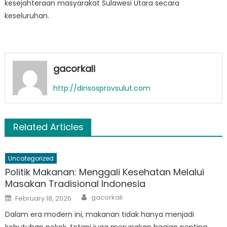
kesejahteraan masyarakat Sulawesi Utara secara
keseluruhan.
gacorkali
http://dinsosprovsulut.com
Related Articles
Uncategorized
Politik Makanan: Menggali Kesehatan Melalui
Masakan Tradisional Indonesia
Author
Posted
gacorkali
February 18, 2026
on
Dalam era modern ini, makanan tidak hanya menjadi
kebutuhan pokok, tetapi juga merupakan bagian penting