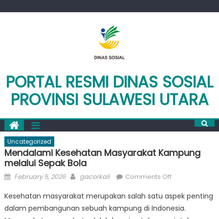
Skip
to
content
PORTAL RESMI DINAS SOSIAL
PROVINSI SULAWESI UTARA
Uncategorized
Mendalami Kesehatan Masyarakat Kampung
melalui Sepak Bola
Posted
Author
on
February 5, 2026
gacorkali
Comments Off
on
Mendalami
Kesehatan masyarakat merupakan salah satu aspek penting
Kesehatan
dalam pembangunan sebuah kampung di Indonesia.
Masyarakat