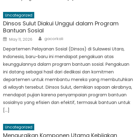
Uncategorized
Dinsos Sulut Diakui Unggul dalam Program
Bantuan Sosial
Author
Posted
gacorkali
May 11, 2026
on
Departemen Pelayanan Sosial (Dinsos) di Sulawesi Utara,
Indonesia, baru-baru ini mendapat pengakuan atas
keunggulannya dalam program bantuan sosial. Pengakuan
ini datang sebagai hasil dari dedikasi dan komitmen
departemen untuk membantu mereka yang membutuhkan
di wilayah tersebut. Dinsos Sulut, demikian sapaan akrabnya,
mendapat pujian karena penyampaian program bantuan
sosialnya yang efisien dan efektif, termasuk bantuan untuk
[…]
Uncategorized
Menguraikan Komponen Utama Kebijakan