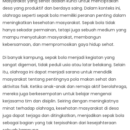
Masyarakat yang sehat adalah kunci untuk menciptakan
Kampung
melalui
desa yang produktif dan berdaya saing. Dalam konteks ini,
Sepak
olahraga seperti sepak bola memiliki peranan penting dalam
Bola
meningkatkan kesehatan masyarakat. Sepak bola tidak
hanya sekadar permainan, tetapi juga sebuah medium yang
mampu menyatukan masyarakat, membangun
kebersamaan, dan mempromosikan gaya hidup sehat.
Di banyak kampung, sepak bola menjadi kegiatan yang
sangat digemari, tidak peduli usia atau latar belakang. Selain
itu, olahraga ini dapat menjadi sarana untuk mendidik
masyarakat tentang pentingnya pola makan sehat dan
aktivitas fisik. Ketika anak-anak dan remaja aktif berolahraga,
mereka juga berkesempatan untuk belajar mengenai
kerjasama tim dan disiplin. Seiring dengan meningkatnya
minat terhadap olahraga, kesehatan masyarakat di desa
juga dapat terjaga dan ditingkatkan, menjadikan sepak bola
sebagai bagian yang tak terpisahkan dari kesejahteraan