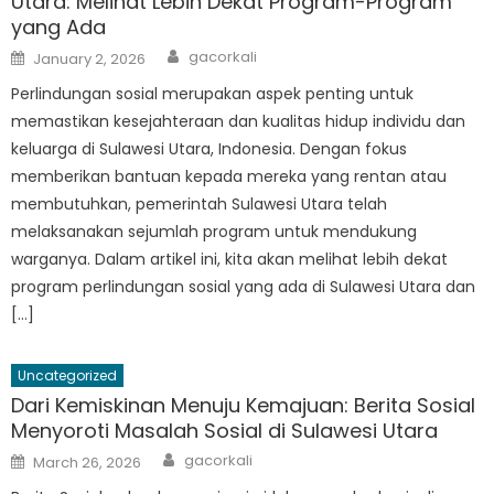
Utara: Melihat Lebih Dekat Program-Program
yang Ada
Author
Posted
gacorkali
January 2, 2026
on
Perlindungan sosial merupakan aspek penting untuk
memastikan kesejahteraan dan kualitas hidup individu dan
keluarga di Sulawesi Utara, Indonesia. Dengan fokus
memberikan bantuan kepada mereka yang rentan atau
membutuhkan, pemerintah Sulawesi Utara telah
melaksanakan sejumlah program untuk mendukung
warganya. Dalam artikel ini, kita akan melihat lebih dekat
program perlindungan sosial yang ada di Sulawesi Utara dan
[…]
Uncategorized
Dari Kemiskinan Menuju Kemajuan: Berita Sosial
Menyoroti Masalah Sosial di Sulawesi Utara
Author
Posted
gacorkali
March 26, 2026
on