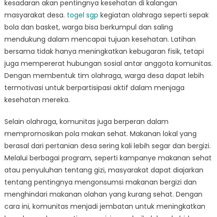
kesadaran akan pentingnya kesehatan di kalangan
masyarakat desa.
togel sgp
kegiatan olahraga seperti sepak
bola dan basket, warga bisa berkumpul dan saling
mendukung dalam mencapai tujuan kesehatan. Latihan
bersama tidak hanya meningkatkan kebugaran fisik, tetapi
juga mempererat hubungan sosial antar anggota komunitas.
Dengan membentuk tim olahraga, warga desa dapat lebih
termotivasi untuk berpartisipasi aktif dalam menjaga
kesehatan mereka.
Selain olahraga, komunitas juga berperan dalam
mempromosikan pola makan sehat. Makanan lokal yang
berasal dari pertanian desa sering kali lebih segar dan bergizi.
Melalui berbagai program, seperti kampanye makanan sehat
atau penyuluhan tentang gizi, masyarakat dapat diajarkan
tentang pentingnya mengonsumsi makanan bergizi dan
menghindari makanan olahan yang kurang sehat. Dengan
cara ini, komunitas menjadi jembatan untuk meningkatkan