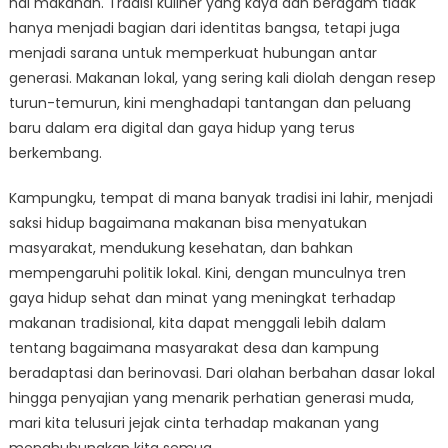
hal makanan. Tradisi kuliner yang kaya dan beragam tidak
Tradisi
Makanan
hanya menjadi bagian dari identitas bangsa, tetapi juga
Lokal
menjadi sarana untuk memperkuat hubungan antar
di
generasi. Makanan lokal, yang sering kali diolah dengan resep
Era
turun-temurun, kini menghadapi tantangan dan peluang
Modern
baru dalam era digital dan gaya hidup yang terus
berkembang.
Kampungku, tempat di mana banyak tradisi ini lahir, menjadi
saksi hidup bagaimana makanan bisa menyatukan
masyarakat, mendukung kesehatan, dan bahkan
mempengaruhi politik lokal. Kini, dengan munculnya tren
gaya hidup sehat dan minat yang meningkat terhadap
makanan tradisional, kita dapat menggali lebih dalam
tentang bagaimana masyarakat desa dan kampung
beradaptasi dan berinovasi. Dari olahan berbahan dasar lokal
hingga penyajian yang menarik perhatian generasi muda,
mari kita telusuri jejak cinta terhadap makanan yang